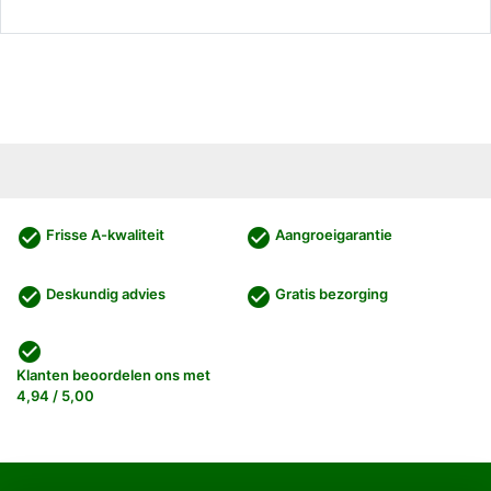
check_circle
check_circle
Frisse A-kwaliteit
Aangroeigarantie
check_circle
check_circle
Deskundig advies
Gratis bezorging
check_circle
Klanten beoordelen ons met
4,94 / 5,00