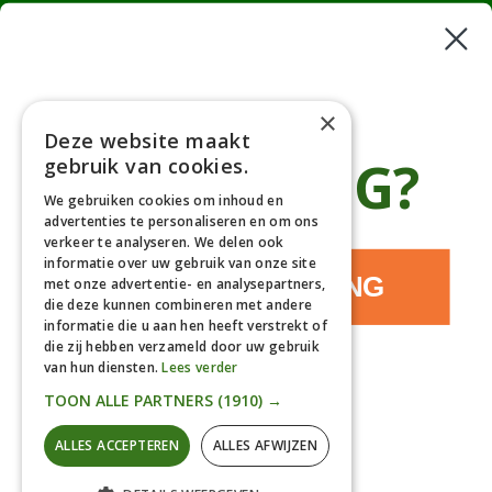
Haagplanten
Bomen
Klantenservice
×
Deze website maakt
Afhaaladres
place
€5 KORTING?
gebruik van cookies.
Deurningerweg 50, 7623 AH Borne, Nederland
(op afspraak!)
We gebruiken cookies om inhoud en
advertenties te personaliseren en om ons
Kantooradres
place
verkeer te analyseren. We delen ook
Bornsedijk 60, 7559 PT Hengelo, Nederland
informatie over uw gebruik van onze site
085-0475588
JA, IK WIL KORTING
phone
met onze advertentie- en analysepartners,
06-17314481
die deze kunnen combineren met andere
informatie die u aan hen heeft verstrekt of
info@gardline.nl
mail_outline
die zij hebben verzameld door uw gebruik
van hun diensten.
Lees verder
NEE, DANKJEWEL
TOON ALLE PARTNERS
(1910) →
© 2026 Powered by Gardline™. All Rights Reserved
ALLES ACCEPTEREN
ALLES AFWIJZEN