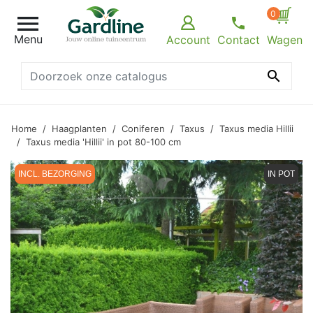
0

Menu
Account
Contact
Wagen

Home
Haagplanten
Coniferen
Taxus
Taxus media Hillii
Taxus media 'Hillii' in pot 80-100 cm
INCL. BEZORGING
IN POT