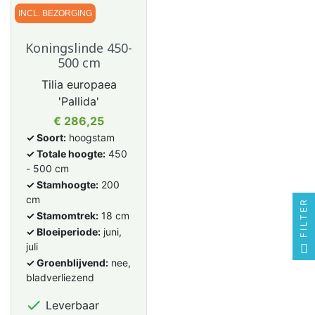
INCL. BEZORGING
Koningslinde 450-
500 cm
Tilia europaea
'Pallida'
Prijs
€ 286,25
✓ Soort:
hoogstam
✓ Totale hoogte:
450
- 500 cm
✓ Stamhoogte:
200
cm
FILTER
✓ Stamomtrek:
18 cm
✓ Bloeiperiode:
juni,
juli
✓ Groenblijvend:
nee,
bladverliezend

Leverbaar