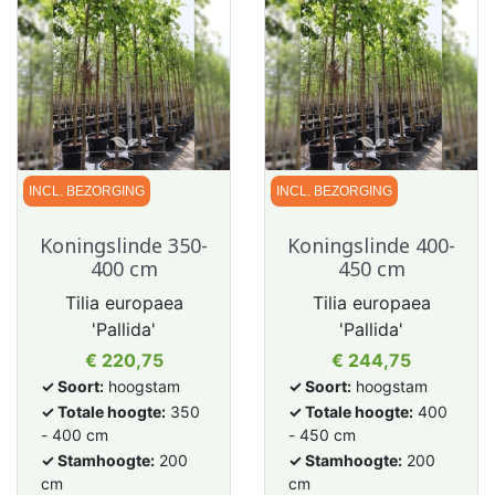
INCL. BEZORGING
INCL. BEZORGING
Koningslinde 350-
Koningslinde 400-
400 cm
450 cm
Tilia europaea
Tilia europaea
'Pallida'
'Pallida'
Prijs
Prijs
€ 220,75
€ 244,75
✓ Soort:
hoogstam
✓ Soort:
hoogstam
✓ Totale hoogte:
350
✓ Totale hoogte:
400
- 400 cm
- 450 cm
✓ Stamhoogte:
200
✓ Stamhoogte:
200
cm
cm