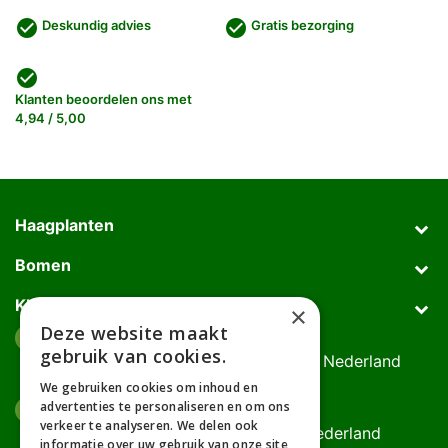
check_circle
check_circle
Deskundig advies
Gratis bezorging
check_circle
Klanten beoordelen ons met
4,94 / 5,00
Haagplanten
Bomen
Klantenservice
×
Deze website maakt
Afhaaladres
place
gebruik van cookies.
Deurningerweg 50, 7623 AH Borne, Nederland
(op afspraak!)
We gebruiken cookies om inhoud en
advertenties te personaliseren en om ons
Kantooradres
place
verkeer te analyseren. We delen ook
Bornsedijk 60, 7559 PT Hengelo, Nederland
informatie over uw gebruik van onze site