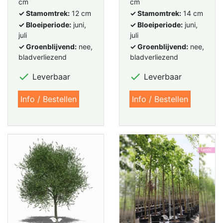
cm
cm
✓ Stamomtrek:
12 cm
✓ Stamomtrek:
14 cm
✓ Bloeiperiode:
juni,
✓ Bloeiperiode:
juni,
juli
juli
✓ Groenblijvend:
nee,
✓ Groenblijvend:
nee,
bladverliezend
bladverliezend


Leverbaar
Leverbaar
Info / Bestellen
Info / Bestellen