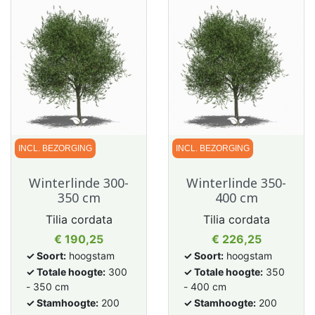
INCL. BEZORGING
INCL. BEZORGING
Winterlinde 300-
Winterlinde 350-
350 cm
400 cm
Tilia cordata
Tilia cordata
Prijs
Prijs
€ 190,25
€ 226,25
✓ Soort:
hoogstam
✓ Soort:
hoogstam
✓ Totale hoogte:
300
✓ Totale hoogte:
350
- 350 cm
- 400 cm
✓ Stamhoogte:
200
✓ Stamhoogte:
200