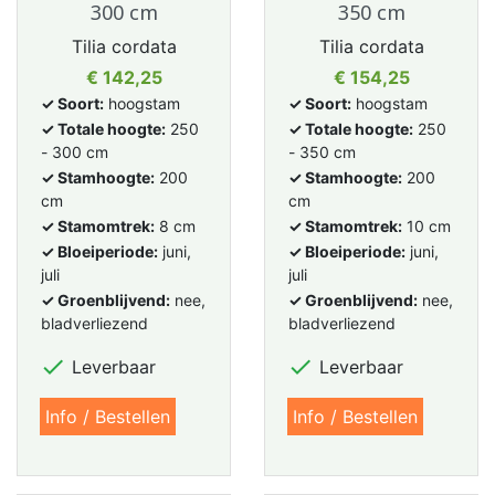
300 cm
350 cm
Tilia cordata
Tilia cordata
Prijs
Prijs
€ 142,25
€ 154,25
✓ Soort:
hoogstam
✓ Soort:
hoogstam
✓ Totale hoogte:
250
✓ Totale hoogte:
250
- 300 cm
- 350 cm
✓ Stamhoogte:
200
✓ Stamhoogte:
200
cm
cm
✓ Stamomtrek:
8 cm
✓ Stamomtrek:
10 cm
✓ Bloeiperiode:
juni,
✓ Bloeiperiode:
juni,
juli
juli
✓ Groenblijvend:
nee,
✓ Groenblijvend:
nee,
bladverliezend
bladverliezend


Leverbaar
Leverbaar
Info / Bestellen
Info / Bestellen