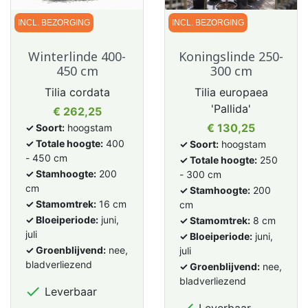
INCL. BEZORGING
INCL. BEZORGING
Winterlinde 400-
Koningslinde 250-
450 cm
300 cm
Tilia cordata
Tilia europaea
'Pallida'
Prijs
€ 262,25
Prijs
€ 130,25
✓ Soort:
hoogstam
✓ Totale hoogte:
400
✓ Soort:
hoogstam
- 450 cm
✓ Totale hoogte:
250
✓ Stamhoogte:
200
- 300 cm
cm
✓ Stamhoogte:
200
✓ Stamomtrek:
16 cm
cm
✓ Bloeiperiode:
juni,
✓ Stamomtrek:
8 cm
juli
✓ Bloeiperiode:
juni,
✓ Groenblijvend:
nee,
juli
bladverliezend
✓ Groenblijvend:
nee,
bladverliezend

Leverbaar