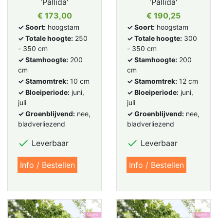
'Pallida'
'Pallida'
Prijs
Prijs
€ 173,00
€ 190,25
✓ Soort:
hoogstam
✓ Soort:
hoogstam
✓ Totale hoogte:
250
✓ Totale hoogte:
300
- 350 cm
- 350 cm
✓ Stamhoogte:
200
✓ Stamhoogte:
200
cm
cm
✓ Stamomtrek:
10 cm
✓ Stamomtrek:
12 cm
✓ Bloeiperiode:
juni,
✓ Bloeiperiode:
juni,
juli
juli
✓ Groenblijvend:
nee,
✓ Groenblijvend:
nee,
bladverliezend
bladverliezend


Leverbaar
Leverbaar
Info / Bestellen
Info / Bestellen