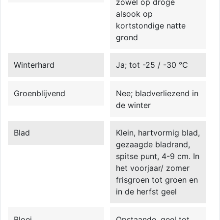
zowel op droge
alsook op
kortstondige natte
grond
Winterhard
Ja; tot -25 / -30 °C
Groenblijvend
Nee; bladverliezend in
de winter
Blad
Klein, hartvormig blad,
gezaagde bladrand,
spitse punt, 4-9 cm. In
het voorjaar/ zomer
frisgroen tot groen en
in de herfst geel
Bloei
Opstaande, geel tot