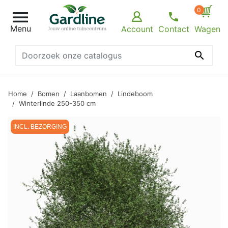
0

Menu
Account
Contact
Wagen

Home
Bomen
Laanbomen
Lindeboom
Winterlinde 250-350 cm
INCL. BEZORGING