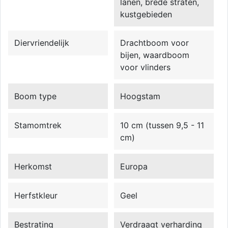
lanen, brede straten,
kustgebieden
Diervriendelijk
Drachtboom voor
bijen, waardboom
voor vlinders
Boom type
Hoogstam
Stamomtrek
10 cm (tussen 9,5 - 11
cm)
Herkomst
Europa
Herfstkleur
Geel
Bestrating
Verdraagt verharding