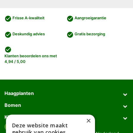
check_circle
check_circle
Frisse A-kwaliteit
Aangroeigarantie
check_circle
check_circle
Deskundig advies
Gratis bezorging
check_circle
Klanten beoordelen ons met
4,94 / 5,00
Haagplanten
Bomen
Klantenservice
×
Deze website maakt
Afhaaladres
place
gebruik van cookies.