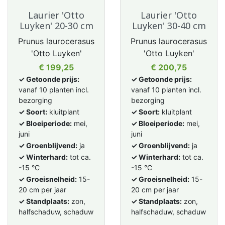
Laurier 'Otto
Laurier 'Otto
Luyken' 20-30 cm
Luyken' 30-40 cm
Prunus laurocerasus
Prunus laurocerasus
'Otto Luyken'
'Otto Luyken'
Prijs
Prijs
€ 199,25
€ 200,75
✓ Getoonde prijs:
✓ Getoonde prijs:
vanaf 10 planten incl.
vanaf 10 planten incl.
bezorging
bezorging
✓ Soort:
kluitplant
✓ Soort:
kluitplant
✓ Bloeiperiode:
mei,
✓ Bloeiperiode:
mei,
juni
juni
✓ Groenblijvend:
ja
✓ Groenblijvend:
ja
✓ Winterhard:
tot ca.
✓ Winterhard:
tot ca.
-15 °C
-15 °C
✓ Groeisnelheid:
15-
✓ Groeisnelheid:
15-
20 cm per jaar
20 cm per jaar
✓ Standplaats:
zon,
✓ Standplaats:
zon,
halfschaduw, schaduw
halfschaduw, schaduw