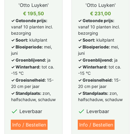
'Otto Luyken'
'Otto Luyken'
Prijs
Prijs
€ 195,50
€ 231,00
✓ Getoonde prijs:
✓ Getoonde prijs:
vanaf 10 planten incl.
vanaf 10 planten incl.
bezorging
bezorging
✓ Soort:
kluitplant
✓ Soort:
kluitplant
✓ Bloeiperiode:
mei,
✓ Bloeiperiode:
mei,
juni
juni
✓ Groenblijvend:
ja
✓ Groenblijvend:
ja
✓ Winterhard:
tot ca.
✓ Winterhard:
tot ca.
-15 °C
-15 °C
✓ Groeisnelheid:
15-
✓ Groeisnelheid:
15-
20 cm per jaar
20 cm per jaar
✓ Standplaats:
zon,
✓ Standplaats:
zon,
halfschaduw, schaduw
halfschaduw, schaduw


Leverbaar
Leverbaar
Info / Bestellen
Info / Bestellen