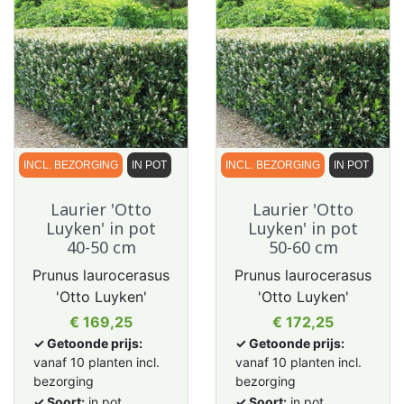
INCL. BEZORGING
IN POT
INCL. BEZORGING
IN POT
Laurier 'Otto
Laurier 'Otto
Luyken' in pot
Luyken' in pot
40-50 cm
50-60 cm
Prunus laurocerasus
Prunus laurocerasus
'Otto Luyken'
'Otto Luyken'
Prijs
Prijs
€ 169,25
€ 172,25
✓ Getoonde prijs:
✓ Getoonde prijs:
vanaf 10 planten incl.
vanaf 10 planten incl.
bezorging
bezorging
✓ Soort:
in pot
✓ Soort:
in pot