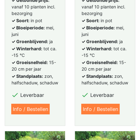
✓ Getoonde prijs:
✓ Getoonde prijs:
vanaf 10 planten incl.
vanaf 10 planten incl.
bezorging
bezorging
✓ Soort:
in pot
✓ Soort:
in pot
✓ Bloeiperiode:
mei,
✓ Bloeiperiode:
mei,
juni
juni
✓ Groenblijvend:
ja
✓ Groenblijvend:
ja
✓ Winterhard:
tot ca.
✓ Winterhard:
tot ca.
-15 °C
-15 °C
✓ Groeisnelheid:
15-
✓ Groeisnelheid:
15-
20 cm per jaar
20 cm per jaar
✓ Standplaats:
zon,
✓ Standplaats:
zon,
halfschaduw, schaduw
halfschaduw, schaduw


Leverbaar
Leverbaar
Info / Bestellen
Info / Bestellen