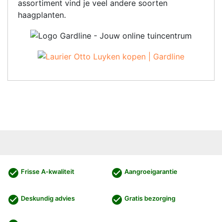
assortiment vind je veel andere soorten
haagplanten.
check_circle
check_circle
Frisse A-kwaliteit
Aangroeigarantie
check_circle
check_circle
Deskundig advies
Gratis bezorging