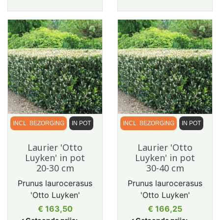
INCL. BEZORGING
IN POT
INCL. BEZORGING
IN POT
Laurier 'Otto
Laurier 'Otto
Luyken' in pot
Luyken' in pot
20-30 cm
30-40 cm
Prunus laurocerasus
Prunus laurocerasus
'Otto Luyken'
'Otto Luyken'
Prijs
Prijs
€ 163,50
€ 166,25