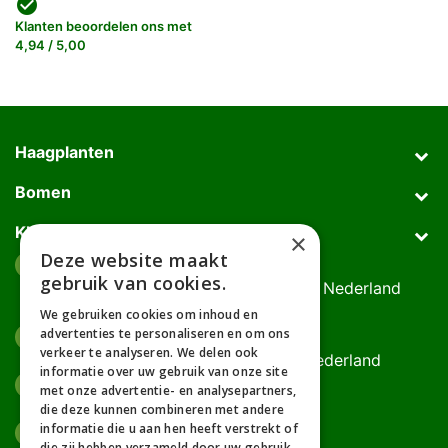
check_circle
Klanten beoordelen ons met
4,94 / 5,00
Haagplanten
Bomen
Klantenservice
×
Deze website maakt
Afhaaladres
place
gebruik van cookies.
Deurningerweg 50, 7623 AH Borne, Nederland
(op afspraak!)
We gebruiken cookies om inhoud en
advertenties te personaliseren en om ons
Kantooradres
place
verkeer te analyseren. We delen ook
Bornsedijk 60, 7559 PT Hengelo, Nederland
informatie over uw gebruik van onze site
085-0475588
phone
met onze advertentie- en analysepartners,
06-17314481
die deze kunnen combineren met andere
informatie die u aan hen heeft verstrekt of
info@gardline.nl
mail_outline
die zij hebben verzameld door uw gebruik