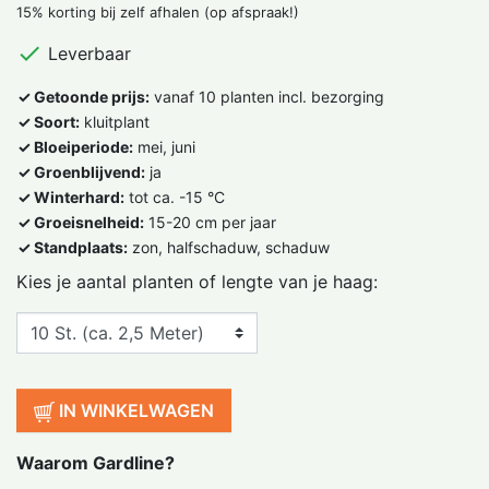
15% korting bij zelf afhalen (op afspraak!)

Leverbaar
✓ Getoonde prijs:
vanaf 10 planten incl. bezorging
✓ Soort:
kluitplant
✓ Bloeiperiode:
mei, juni
✓ Groenblijvend:
ja
✓ Winterhard:
tot ca. -15 °C
✓ Groeisnelheid:
15-20 cm per jaar
✓ Standplaats:
zon, halfschaduw, schaduw
Kies je aantal planten of lengte van je haag:
IN WINKELWAGEN
Waarom Gardline?