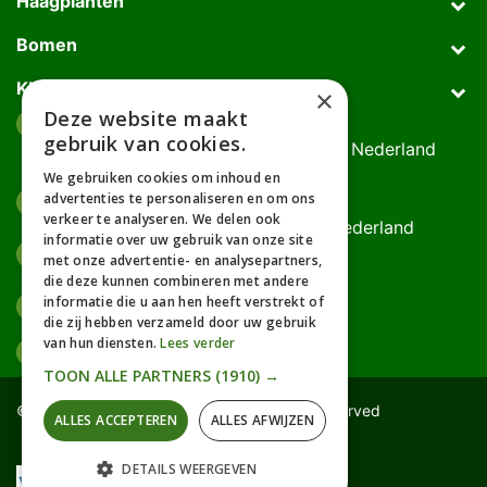
Haagplanten
Bomen
Klantenservice
×
Deze website maakt
Afhaaladres
place
gebruik van cookies.
Deurningerweg 50, 7623 AH Borne, Nederland
(op afspraak!)
We gebruiken cookies om inhoud en
advertenties te personaliseren en om ons
Kantooradres
place
verkeer te analyseren. We delen ook
Bornsedijk 60, 7559 PT Hengelo, Nederland
informatie over uw gebruik van onze site
085-0475588
phone
met onze advertentie- en analysepartners,
06-17314481
die deze kunnen combineren met andere
informatie die u aan hen heeft verstrekt of
info@gardline.nl
mail_outline
die zij hebben verzameld door uw gebruik
van hun diensten.
Lees verder
TOON ALLE PARTNERS
(1910) →
© 2026 Powered by Gardline™. All Rights Reserved
ALLES ACCEPTEREN
ALLES AFWIJZEN
DETAILS WEERGEVEN