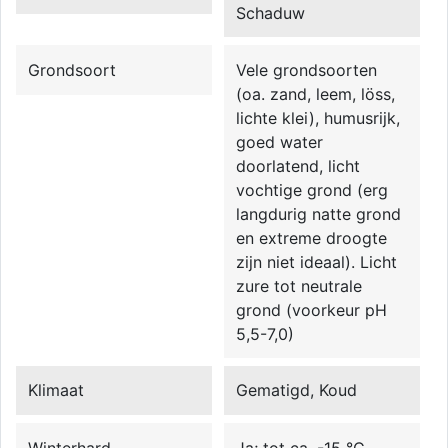
Schaduw
Grondsoort
Vele grondsoorten
(oa. zand, leem, löss,
lichte klei), humusrijk,
goed water
doorlatend, licht
vochtige grond (erg
langdurig natte grond
en extreme droogte
zijn niet ideaal). Licht
zure tot neutrale
grond (voorkeur pH
5,5-7,0)
Klimaat
Gematigd, Koud
Winterhard
Ja; tot ca. -15 °C