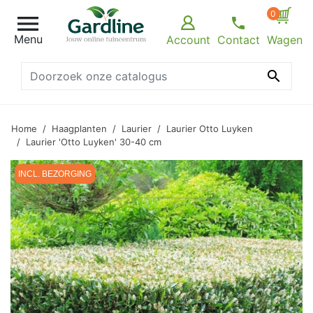
0

Menu
Account
Contact
Wagen

Home
Haagplanten
Laurier
Laurier Otto Luyken
Laurier 'Otto Luyken' 30-40 cm
INCL. BEZORGING