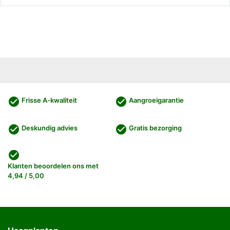
check_circle
check_circle
Frisse A-kwaliteit
Aangroeigarantie
check_circle
check_circle
Deskundig advies
Gratis bezorging
check_circle
Klanten beoordelen ons met
4,94 / 5,00