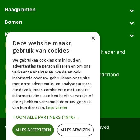
Haagplanten
Bomen
Klantenservice
×
Deze website maakt
Afhaaladres
place
gebruik van cookies.
Deurningerweg 50, 7623 AH Borne, Nederland
(op afspraak!)
We gebruiken cookies om inhoud en
advertenties te personaliseren en om ons
Kantooradres
place
verkeer te analyseren. We delen ook
Bornsedijk 60, 7559 PT Hengelo, Nederland
informatie over uw gebruik van onze site
085-0475588
phone
met onze advertentie- en analysepartners,
06-17314481
die deze kunnen combineren met andere
informatie die u aan hen heeft verstrekt of
info@gardline.nl
mail_outline
die zij hebben verzameld door uw gebruik
van hun diensten.
Lees verder
TOON ALLE PARTNERS
(1910) →
© 2026 Powered by Gardline™. All Rights Reserved
ALLES ACCEPTEREN
ALLES AFWIJZEN