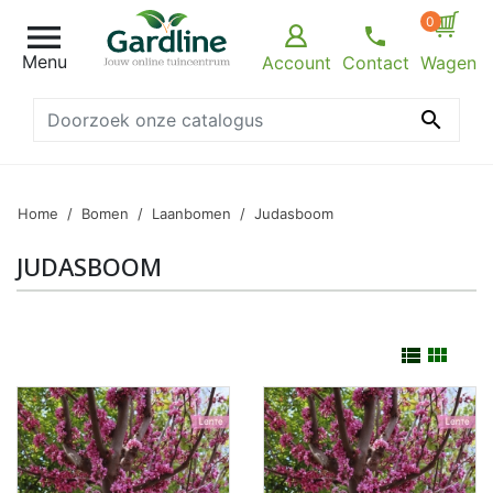
0

Menu
Account
Contact
Wagen

Home
Bomen
Laanbomen
Judasboom
JUDASBOOM

