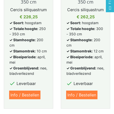
350 cm
350 cm
Cercis siliquastrum
Cercis siliquastrum
Prijs
Prijs
€ 226,25
€ 262,25
✓ Soort:
hoogstam
✓ Soort:
hoogstam
✓ Totale hoogte:
250
✓ Totale hoogte:
300
- 350 cm
- 350 cm
✓ Stamhoogte:
200
✓ Stamhoogte:
200
cm
cm
✓ Stamomtrek:
10 cm
✓ Stamomtrek:
12 cm
✓ Bloeiperiode:
april,
✓ Bloeiperiode:
april,
mei
mei
✓ Groenblijvend:
nee,
✓ Groenblijvend:
nee,
bladverliezend
bladverliezend


Leverbaar
Leverbaar
Info / Bestellen
Info / Bestellen