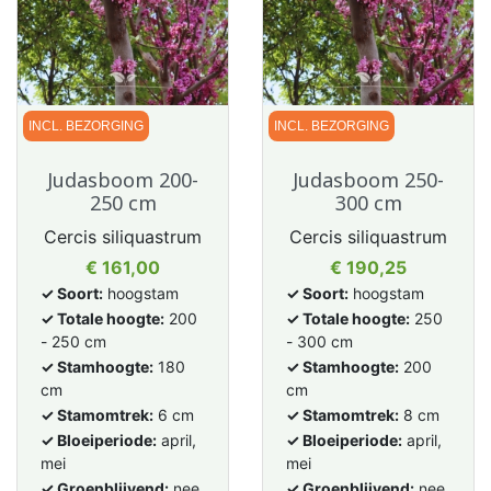
INCL. BEZORGING
INCL. BEZORGING
Judasboom 200-
Judasboom 250-
250 cm
300 cm
Cercis siliquastrum
Cercis siliquastrum
Prijs
Prijs
€ 161,00
€ 190,25
✓ Soort:
hoogstam
✓ Soort:
hoogstam
✓ Totale hoogte:
200
✓ Totale hoogte:
250
- 250 cm
- 300 cm
✓ Stamhoogte:
180
✓ Stamhoogte:
200
cm
cm
✓ Stamomtrek:
6 cm
✓ Stamomtrek:
8 cm
✓ Bloeiperiode:
april,
✓ Bloeiperiode:
april,
mei
mei
✓ Groenblijvend:
nee,
✓ Groenblijvend:
nee,