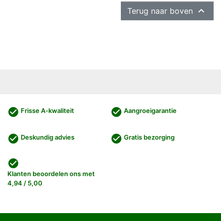

Terug naar boven
check_circle
check_circle
Frisse A-kwaliteit
Aangroeigarantie
check_circle
check_circle
Deskundig advies
Gratis bezorging
check_circle
Klanten beoordelen ons met
4,94 / 5,00