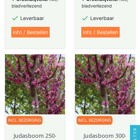
bladverliezend
bladverliezend


Leverbaar
Leverbaar
Info / Bestellen
Info / Bestellen
INCL. BEZORGING
INCL. BEZORGING
FILTER
Judasboom 250-
Judasboom 300-