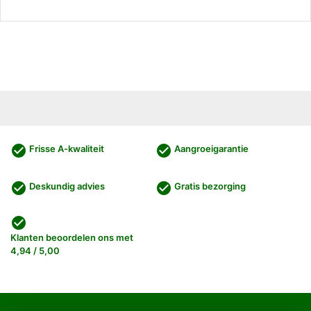
check_circle
check_circle
Frisse A-kwaliteit
Aangroeigarantie
check_circle
check_circle
Deskundig advies
Gratis bezorging
check_circle
Klanten beoordelen ons met
4,94 / 5,00