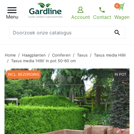
0

Menu
Account
Contact
Wagen

Home
Haagplanten
Coniferen
Taxus
Taxus media Hillii
Taxus media 'Hillii' in pot 50-60 cm
INCL. BEZORGING
IN POT