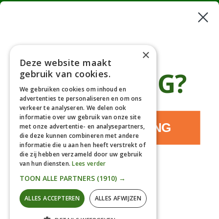
Haagplanten
Bomen
Klantenservice
×
Deze website maakt
Afhaaladres
place
€5 KORTING?
gebruik van cookies.
Deurningerweg 50, 7623 AH Borne, Nederland
(op afspraak!)
We gebruiken cookies om inhoud en
advertenties te personaliseren en om ons
Kantooradres
place
verkeer te analyseren. We delen ook
Bornsedijk 60, 7559 PT Hengelo, Nederland
informatie over uw gebruik van onze site
085-0475588
JA, IK WIL KORTING
phone
met onze advertentie- en analysepartners,
06-17314481
die deze kunnen combineren met andere
informatie die u aan hen heeft verstrekt of
info@gardline.nl
mail_outline
die zij hebben verzameld door uw gebruik
van hun diensten.
Lees verder
NEE, DANKJEWEL
TOON ALLE PARTNERS
(1910) →
© 2026 Powered by Gardline™. All Rights Reserved
ALLES ACCEPTEREN
ALLES AFWIJZEN