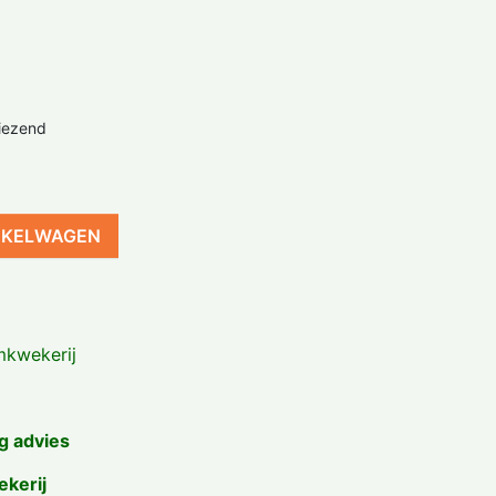
iezend
NKELWAGEN
kwekerij
g advies
ekerij