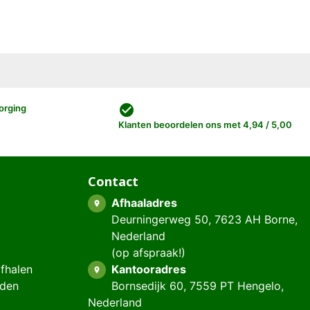
check_circle
orging
Klanten beoordelen ons met 4,94 / 5,00
Contact
Afhaaladres
place
Deurningerweg 50, 7623 AH Borne,
Nederland
(op afspraak!)
afhalen
Kantooradres
place
eden
Bornsedijk 60, 7559 PT Hengelo,
Nederland