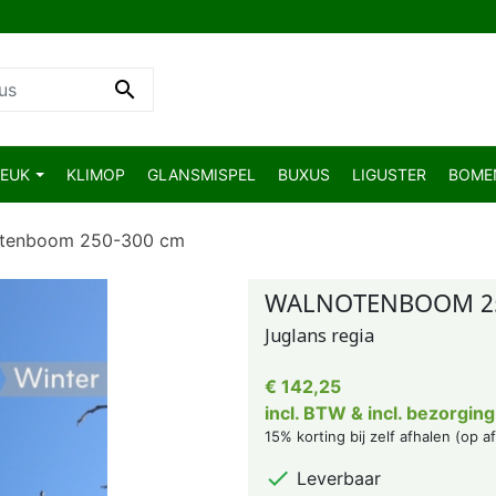

BEUK
KLIMOP
GLANSMISPEL
BUXUS
LIGUSTER
BOM
tenboom 250-300 cm
WALNOTENBOOM 25
Juglans regia
€ 142,25
incl. BTW & incl. bezorging
15% korting bij zelf afhalen (op a

Leverbaar