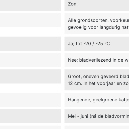
Zon
Alle grondsoorten, voorkeu
gevoelig voor langdurig na
Ja; tot -20 / -25 °C
Nee; bladverliezend in de w
Groot, oneven geveerd blad,
12 cm. In het voorjaar en z
Hangende, geelgroene katj
Mei - juni (ná de bladvormi