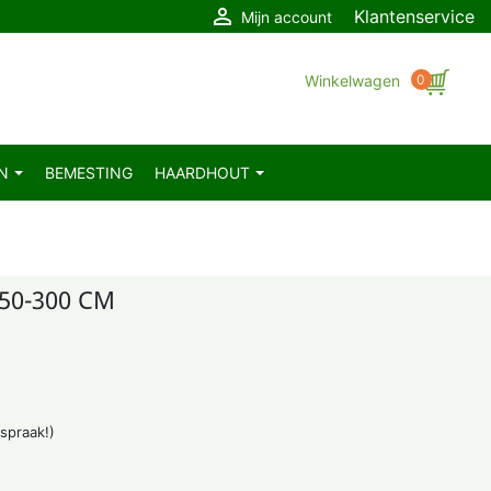

Klantenservice
Mijn account
Winkelwagen
0
EN
BEMESTING
HAARDHOUT
0-300 CM
fspraak!)