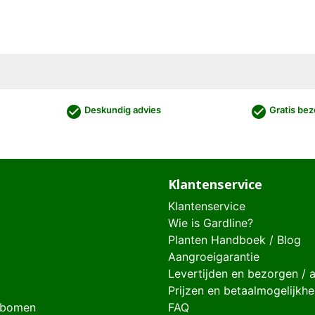
check_circle
check_circle
Deskundig advies
Gratis bez
Klantenservice
Klantenservice
Wie is Gardline?
Planten Handboek / Blog
Aangroeigarantie
Levertijden en bezorgen / 
Prijzen en betaalmogelijkh
 bomen
FAQ