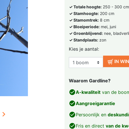
✓ Totale hoogte:
250 - 300 cm
✓ Stamhoogte:
200 cm
✓ Stamomtrek:
8 cm
✓ Bloeiperiode:
mei, juni
✓ Groenblijvend:
nee, bladverl
✓ Standplaats:
zon
Kies je aantal:
IN WI
Waarom Gardline?
check_circle
A-kwaliteit
van de boom
check_circle
Aangroeigarantie

check_circle
Persoonlijk en
deskundi
check_circle
Fris en direct
van de kw