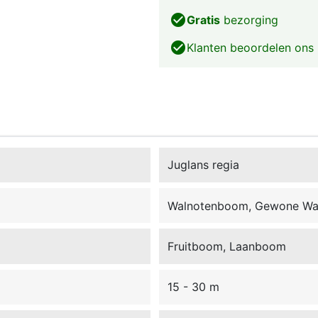
check_circle
Gratis
bezorging
check_circle
Klanten beoordelen ons
Juglans regia
Walnotenboom, Gewone Wal
Fruitboom, Laanboom
15 - 30 m