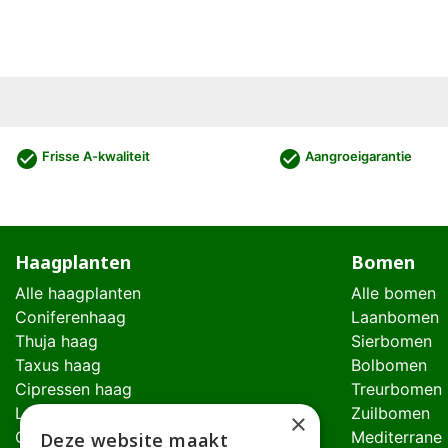
check_circle
check_circle
Frisse A-kwaliteit
Aangroeigarantie
Haagplanten
Bomen
Alle haagplanten
Alle bomen
Coniferenhaag
Laanbomen
Thuja haag
Sierbomen
Taxus haag
Bolbomen
Cipressen haag
Treurbomen
Laurierhaag
Zuilbomen
×
Glansmispel haag
Mediterrane
Deze website maakt