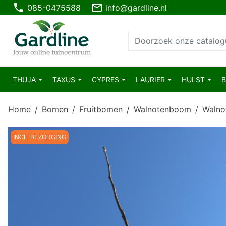
phone
mail_outline
085-0475588
info@gardline.nl
THUJA
TAXUS
CYPRES
LAURIER
HULST
Home
Bomen
Fruitbomen
Walnotenboom
Walno
INCL. BEZORGING