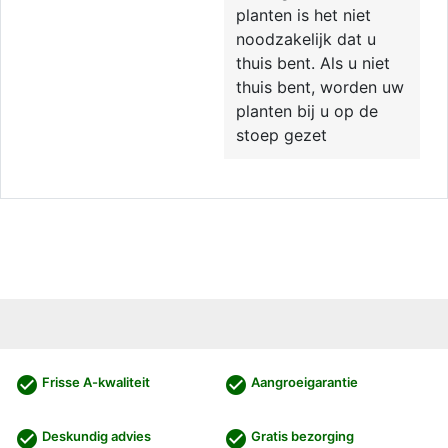
planten is het niet
noodzakelijk dat u
thuis bent. Als u niet
thuis bent, worden uw
planten bij u op de
stoep gezet
check_circle
check_circle
Frisse A-kwaliteit
Aangroeigarantie
check_circle
check_circle
Deskundig advies
Gratis bezorging