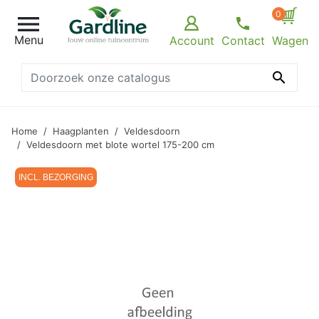
0

Menu
Account
Contact
Wagen

Home
Haagplanten
Veldesdoorn
Veldesdoorn met blote wortel 175-200 cm
INCL. BEZORGING