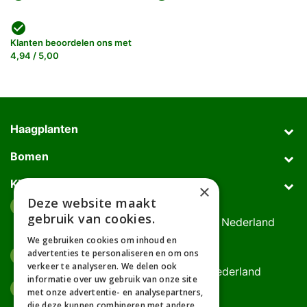
check_circle
Klanten beoordelen ons met
4,94 / 5,00
Haagplanten
Bomen
Klantenservice
×
Deze website maakt
Afhaaladres
place
gebruik van cookies.
Deurningerweg 50, 7623 AH Borne, Nederland
(op afspraak!)
We gebruiken cookies om inhoud en
advertenties te personaliseren en om ons
Kantooradres
place
verkeer te analyseren. We delen ook
Bornsedijk 60, 7559 PT Hengelo, Nederland
informatie over uw gebruik van onze site
085-0475588
phone
met onze advertentie- en analysepartners,
06-17314481
die deze kunnen combineren met andere