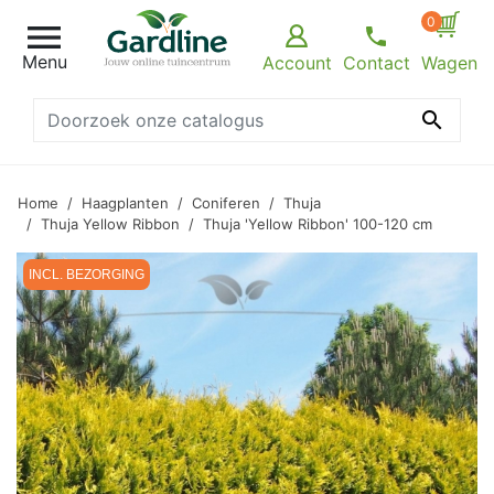
0

Menu
Account
Contact
Wagen

Home
Haagplanten
Coniferen
Thuja
Thuja Yellow Ribbon
Thuja 'Yellow Ribbon' 100-120 cm
INCL. BEZORGING