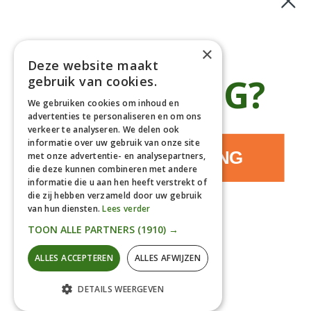
Bomen
Klantenservice
×
Deze website maakt
Afhaaladres
place
€5 KORTING?
gebruik van cookies.
Deurningerweg 50, 7623 AH Borne, Nederland
(op afspraak!)
We gebruiken cookies om inhoud en
advertenties te personaliseren en om ons
Kantooradres
place
verkeer te analyseren. We delen ook
Bornsedijk 60, 7559 PT Hengelo, Nederland
informatie over uw gebruik van onze site
085-0475588
JA, IK WIL KORTING
phone
met onze advertentie- en analysepartners,
06-17314481
die deze kunnen combineren met andere
informatie die u aan hen heeft verstrekt of
info@gardline.nl
mail_outline
die zij hebben verzameld door uw gebruik
van hun diensten.
Lees verder
NEE, DANKJEWEL
TOON ALLE PARTNERS
(1910) →
© 2026 Powered by Gardline™. All Rights Reserved
ALLES ACCEPTEREN
ALLES AFWIJZEN
DETAILS WEERGEVEN