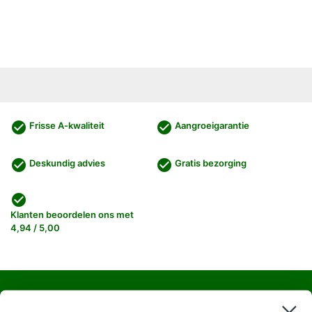
check_circle
check_circle
Frisse A-kwaliteit
Aangroeigarantie
check_circle
check_circle
Deskundig advies
Gratis bezorging
check_circle
Klanten beoordelen ons met
4,94 / 5,00
Haagplanten