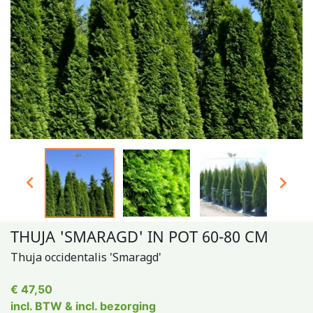


THUJA 'SMARAGD' IN POT 60-80 CM
Thuja occidentalis 'Smaragd'
€ 47,50
incl. BTW & incl. bezorging