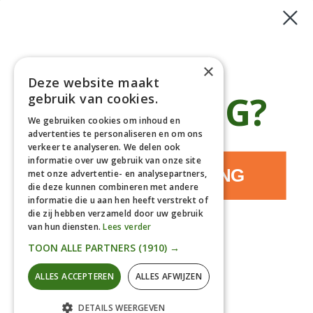
Haagplanten
Bomen
Klantenservice
×
Deze website maakt
Afhaaladres
place
€5 KORTING?
gebruik van cookies.
Deurningerweg 50, 7623 AH Borne, Nederland
(op afspraak!)
We gebruiken cookies om inhoud en
advertenties te personaliseren en om ons
Kantooradres
place
verkeer te analyseren. We delen ook
Bornsedijk 60, 7559 PT Hengelo, Nederland
informatie over uw gebruik van onze site
085-0475588
JA, IK WIL KORTING
phone
met onze advertentie- en analysepartners,
06-17314481
die deze kunnen combineren met andere
informatie die u aan hen heeft verstrekt of
info@gardline.nl
mail_outline
die zij hebben verzameld door uw gebruik
van hun diensten.
Lees verder
NEE, DANKJEWEL
TOON ALLE PARTNERS
(1910) →
© 2026 Powered by Gardline™. All Rights Reserved
ALLES ACCEPTEREN
ALLES AFWIJZEN
DETAILS WEERGEVEN