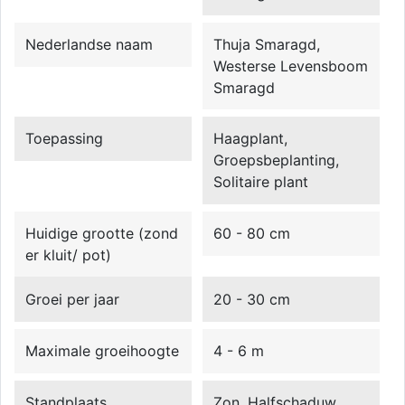
Nederlandse naam
Thuja Smaragd,
Westerse Levensboom
Smaragd
Toepassing
Haagplant,
Groepsbeplanting,
Solitaire plant
Huidige grootte (zond
60 - 80 cm
er kluit/ pot)
Groei per jaar
20 - 30 cm
Maximale groeihoogte
4 - 6 m
Standplaats
Zon, Halfschaduw