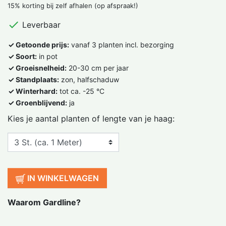
15% korting bij zelf afhalen (op afspraak!)

Leverbaar
✓ Getoonde prijs:
vanaf 3 planten incl. bezorging
✓ Soort:
in pot
✓ Groeisnelheid:
20-30 cm per jaar
✓ Standplaats:
zon, halfschaduw
✓ Winterhard:
tot ca. -25 °C
✓ Groenblijvend:
ja
Kies je aantal planten of lengte van je haag:
IN WINKELWAGEN
Waarom Gardline?