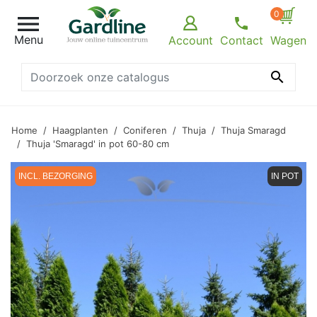
0

Menu
Account
Contact
Wagen

Home
Haagplanten
Coniferen
Thuja
Thuja Smaragd
Thuja 'Smaragd' in pot 60-80 cm
INCL. BEZORGING
IN POT