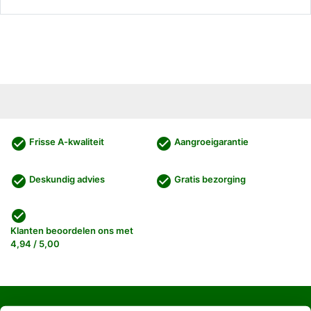
check_circle
check_circle
Frisse A-kwaliteit
Aangroeigarantie
check_circle
check_circle
Deskundig advies
Gratis bezorging
check_circle
Klanten beoordelen ons met
4,94 / 5,00