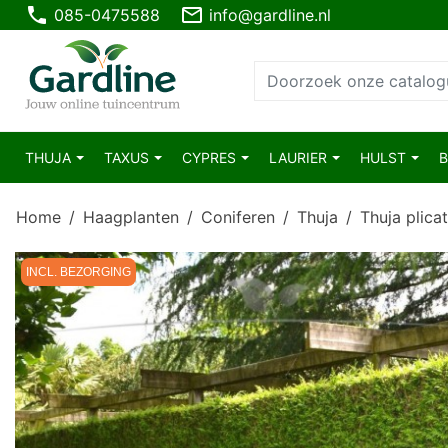
phone
mail_outline
085-0475588
info@gardline.nl
THUJA
TAXUS
CYPRES
LAURIER
HULST
Home
Haagplanten
Coniferen
Thuja
Thuja plica
INCL. BEZORGING