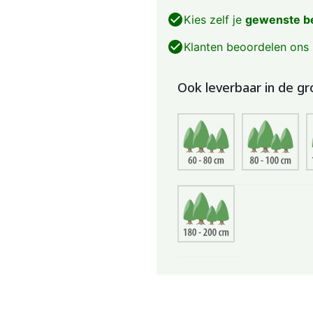
check_circle
Kies zelf je
gewenste b
check_circle
Klanten beoordelen ons
Ook leverbaar in de gr