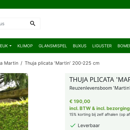

BEUK
KLIMOP
GLANSMISPEL
BUXUS
LIGUSTER
BOM
ta Martin
Thuja plicata 'Martin' 200-225 cm
THUJA PLICATA 'MAR
Reuzenlevensboom 'Martin
€ 190,00
incl. BTW & incl. bezorging
15% korting bij zelf afhalen (op a

Leverbaar