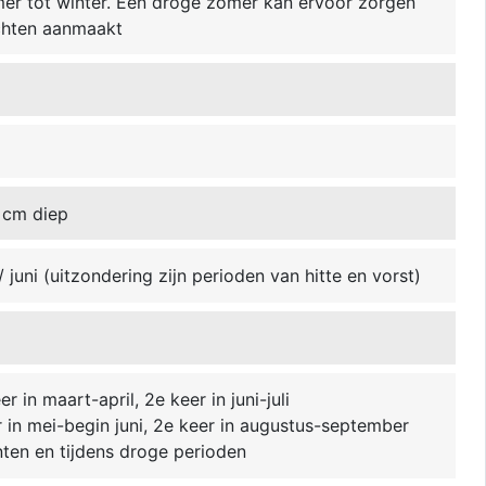
omer tot winter. Een droge zomer kan ervoor zorgen
uchten aanmaakt
 cm diep
juni (uitzondering zijn perioden van hitte en vorst)
r in maart-april, 2e keer in juni-juli
r in mei-begin juni, 2e keer in augustus-september
nten en tijdens droge perioden