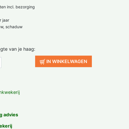
ten incl. bezorging
 jaar
uw, schaduw
ngte van je haag:
IN WINKELWAGEN
kwekerij
g advies
ekerij