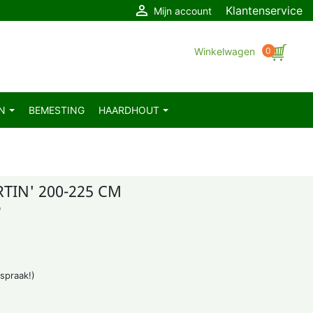

Klantenservice
Mijn account
Winkelwagen
0
EN
BEMESTING
HAARDHOUT
TIN' 200-225 CM
'
fspraak!)