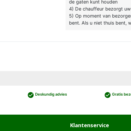
de gaten kunt houden
4) De chauffeur bezorgt uw
5) Op moment van bezorgen 
bent. Als u niet thuis bent,
check_circle
check_circle
Deskundig advies
Gratis bez
Klantenservice