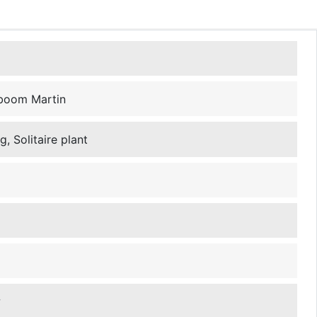
sboom Martin
, Solitaire plant
w