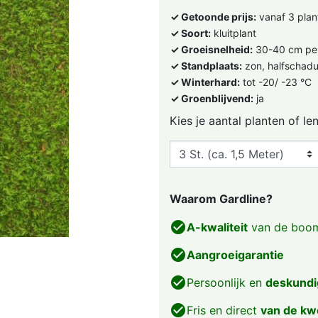
✓ Getoonde prijs:
vanaf 3 plan
✓ Soort:
kluitplant
✓ Groeisnelheid:
30-40 cm per
✓ Standplaats:
zon, halfschad
✓ Winterhard:
tot -20/ -23 °C
✓ Groenblijvend:
ja
Kies je aantal planten of le
Waarom Gardline?
check_circle
A-kwaliteit
van de boom
check_circle
Aangroeigarantie
check_circle
Persoonlijk en
deskundi
check_circle
Fris en direct
van de kw