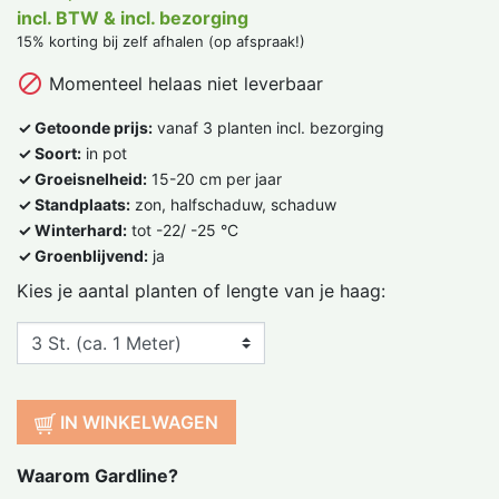
incl. BTW & incl. bezorging
15% korting bij zelf afhalen (op afspraak!)

Momenteel helaas niet leverbaar
✓ Getoonde prijs:
vanaf 3 planten incl. bezorging
✓ Soort:
in pot
✓ Groeisnelheid:
15-20 cm per jaar
✓ Standplaats:
zon, halfschaduw, schaduw
✓ Winterhard:
tot -22/ -25 °C
✓ Groenblijvend:
ja
Kies je aantal planten of lengte van je haag:
IN WINKELWAGEN
Waarom Gardline?