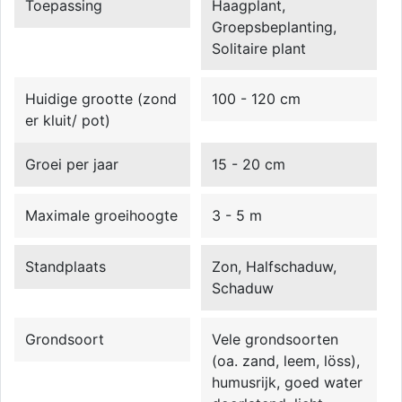
Toepassing
Haagplant,
Groepsbeplanting,
Solitaire plant
Huidige grootte (zond
100 - 120 cm
er kluit/ pot)
Groei per jaar
15 - 20 cm
Maximale groeihoogte
3 - 5 m
Standplaats
Zon, Halfschaduw,
Schaduw
Grondsoort
Vele grondsoorten
(oa. zand, leem, löss),
humusrijk, goed water