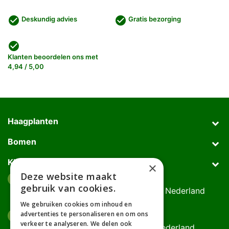
check_circle
check_circle
Deskundig advies
Gratis bezorging
check_circle
Klanten beoordelen ons met
4,94 / 5,00
Haagplanten
Bomen
Klantenservice
×
Deze website maakt
Afhaaladres
place
gebruik van cookies.
Deurningerweg 50, 7623 AH Borne, Nederland
(op afspraak!)
We gebruiken cookies om inhoud en
advertenties te personaliseren en om ons
Kantooradres
place
verkeer te analyseren. We delen ook
Bornsedijk 60, 7559 PT Hengelo, Nederland