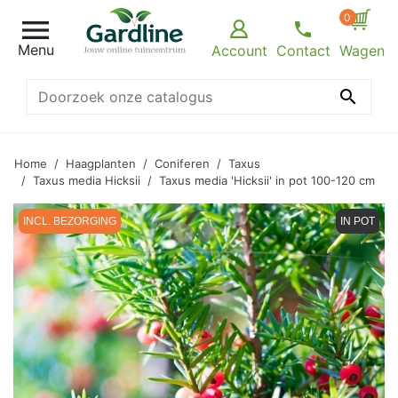
0

Menu
Account
Contact
Wagen

Home
Haagplanten
Coniferen
Taxus
Taxus media Hicksii
Taxus media 'Hicksii' in pot 100-120 cm
INCL. BEZORGING
IN POT