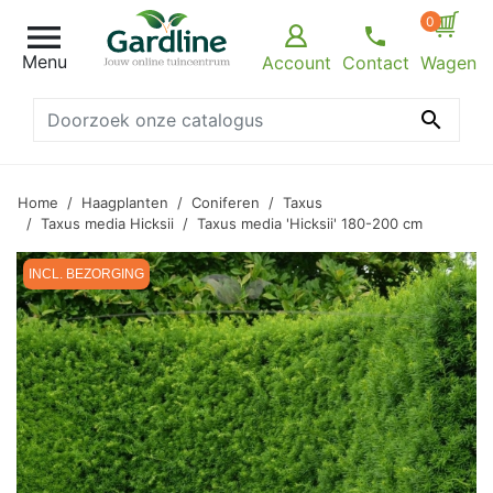
0

Menu
Account
Contact
Wagen

Home
Haagplanten
Coniferen
Taxus
Taxus media Hicksii
Taxus media 'Hicksii' 180-200 cm
INCL. BEZORGING