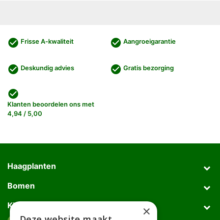
check_circle
check_circle
Frisse A-kwaliteit
Aangroeigarantie
check_circle
check_circle
Deskundig advies
Gratis bezorging
check_circle
Klanten beoordelen ons met
4,94 / 5,00
Haagplanten
Bomen
Klantenservice
×
Deze website maakt