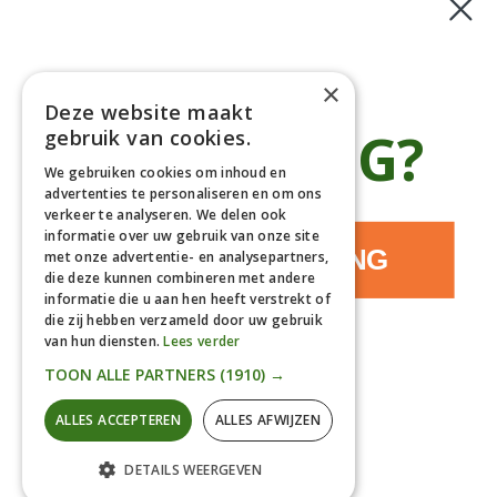
Bomen
Klantenservice
×
Deze website maakt
Afhaaladres
place
€5 KORTING?
gebruik van cookies.
Deurningerweg 50, 7623 AH Borne, Nederland
(op afspraak!)
We gebruiken cookies om inhoud en
advertenties te personaliseren en om ons
Kantooradres
place
verkeer te analyseren. We delen ook
Bornsedijk 60, 7559 PT Hengelo, Nederland
informatie over uw gebruik van onze site
085-0475588
JA, IK WIL KORTING
phone
met onze advertentie- en analysepartners,
06-17314481
die deze kunnen combineren met andere
informatie die u aan hen heeft verstrekt of
info@gardline.nl
mail_outline
die zij hebben verzameld door uw gebruik
van hun diensten.
Lees verder
NEE, DANKJEWEL
TOON ALLE PARTNERS
(1910) →
© 2026 Powered by Gardline™. All Rights Reserved
ALLES ACCEPTEREN
ALLES AFWIJZEN
DETAILS WEERGEVEN