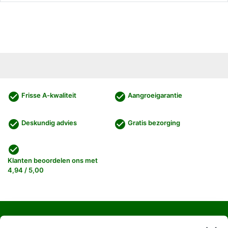
check_circle
check_circle
Frisse A-kwaliteit
Aangroeigarantie
check_circle
check_circle
Deskundig advies
Gratis bezorging
check_circle
Klanten beoordelen ons met
4,94 / 5,00
Haagplanten