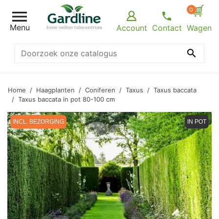
0

Menu
Account
Contact
Wagen

Home
Haagplanten
Coniferen
Taxus
Taxus baccata
Taxus baccata in pot 80-100 cm
INCL. BEZORGING
IN POT