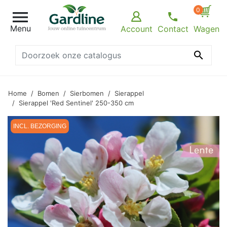
0

Menu
Account
Contact
Wagen

Home
Bomen
Sierbomen
Sierappel
Sierappel 'Red Sentinel' 250-350 cm
INCL. BEZORGING