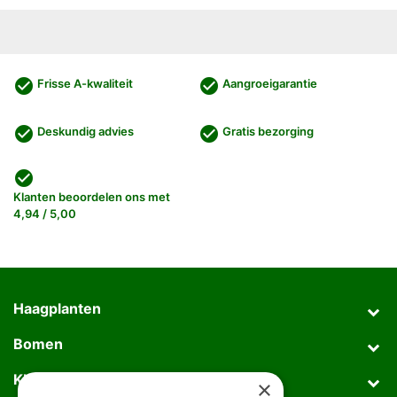
check_circle
check_circle
Frisse A-kwaliteit
Aangroeigarantie
check_circle
check_circle
Deskundig advies
Gratis bezorging
check_circle
Klanten beoordelen ons met
4,94 / 5,00
Haagplanten
Bomen
Klantenservice
×