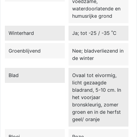
voedzame,
waterdoorlatende en
humusrijke grond
Winterhard
Ja; tot -25 / -35 ˚C
Groenblijvend
Nee; bladverliezend in
de winter
Blad
Ovaal tot eivormig,
licht gezaagde
bladrand, 5-10 cm. In
het voorjaar
bronskleurig, zomer
groen en in de herfst
geel/ oranje
Bloei
Roze