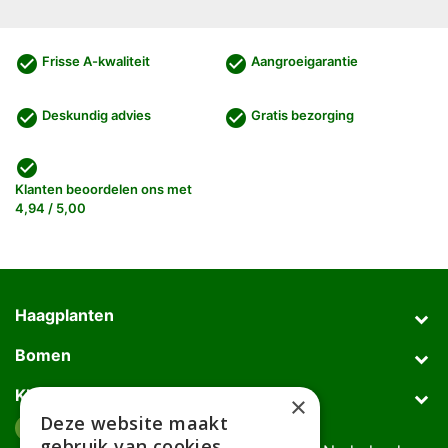
check_circle
check_circle
Frisse A-kwaliteit
Aangroeigarantie
check_circle
check_circle
Deskundig advies
Gratis bezorging
check_circle
Klanten beoordelen ons met
4,94 / 5,00
Haagplanten
Bomen
Klantenservice
×
Deze website maakt
Afhaaladres
place
gebruik van cookies.