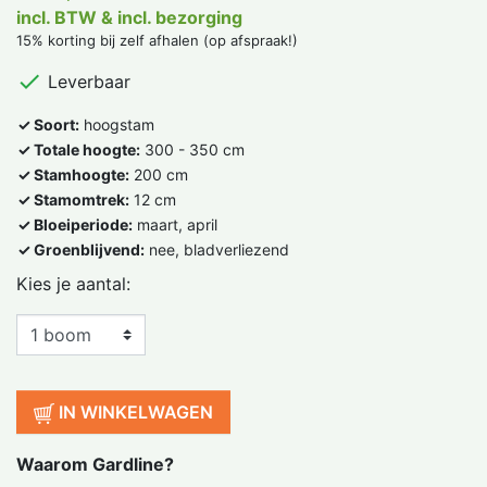
incl. BTW & incl. bezorging
15% korting bij zelf afhalen (op afspraak!)

Leverbaar
✓ Soort:
hoogstam
✓ Totale hoogte:
300 - 350 cm
✓ Stamhoogte:
200 cm
✓ Stamomtrek:
12 cm
✓ Bloeiperiode:
maart, april
✓ Groenblijvend:
nee, bladverliezend
Kies je aantal:
IN WINKELWAGEN
Waarom Gardline?