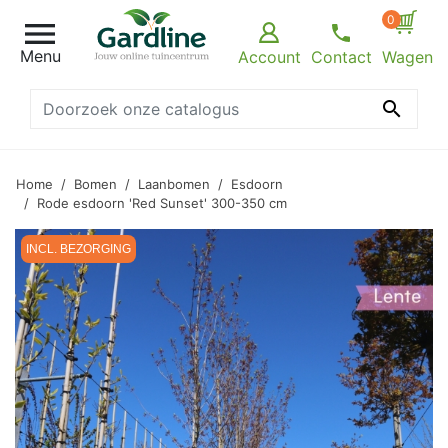
0

Menu
Account
Contact
Wagen

Home
Bomen
Laanbomen
Esdoorn
Rode esdoorn 'Red Sunset' 300-350 cm
INCL. BEZORGING