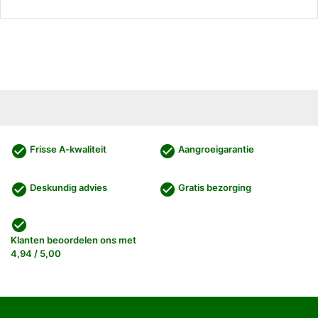
check_circle
check_circle
Frisse A-kwaliteit
Aangroeigarantie
check_circle
check_circle
Deskundig advies
Gratis bezorging
check_circle
Klanten beoordelen ons met
4,94 / 5,00