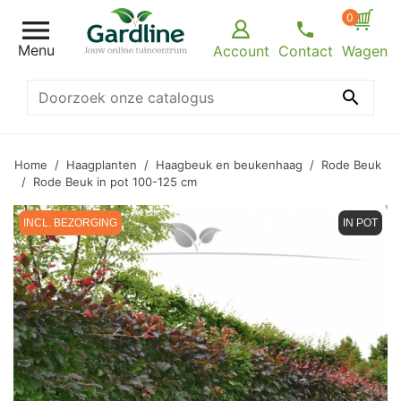
0

Menu
Account
Contact
Wagen

Home
Haagplanten
Haagbeuk en beukenhaag
Rode Beuk
Rode Beuk in pot 100-125 cm
INCL. BEZORGING
IN POT