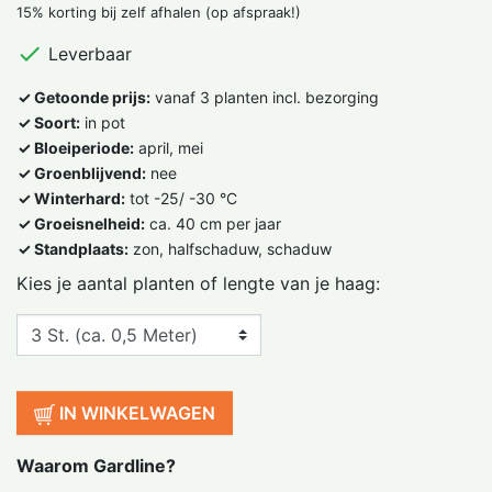
15% korting bij zelf afhalen (op afspraak!)

Leverbaar
✓ Getoonde prijs:
vanaf 3 planten incl. bezorging
✓ Soort:
in pot
✓ Bloeiperiode:
april, mei
✓ Groenblijvend:
nee
✓ Winterhard:
tot -25/ -30 °C
✓ Groeisnelheid:
ca. 40 cm per jaar
✓ Standplaats:
zon, halfschaduw, schaduw
Kies je aantal planten of lengte van je haag:
IN WINKELWAGEN
Waarom Gardline?