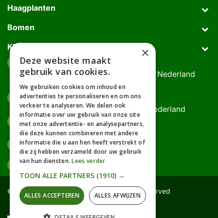
Haagplanten
Bomen
Klantenservice
×
Deze website maakt
Afhaaladres
place
gebruik van cookies.
Deurningerweg 50, 7623 AH Borne, Nederland
(op afspraak!)
We gebruiken cookies om inhoud en
advertenties te personaliseren en om ons
Kantooradres
place
verkeer te analyseren. We delen ook
Bornsedijk 60, 7559 PT Hengelo, Nederland
informatie over uw gebruik van onze site
085-0475588
phone
met onze advertentie- en analysepartners,
06-17314481
die deze kunnen combineren met andere
informatie die u aan hen heeft verstrekt of
info@gardline.nl
mail_outline
die zij hebben verzameld door uw gebruik
van hun diensten.
Lees verder
TOON ALLE PARTNERS
(1910) →
© 2026 Powered by Gardline™. All Rights Reserved
ALLES ACCEPTEREN
ALLES AFWIJZEN
DETAILS WEERGEVEN