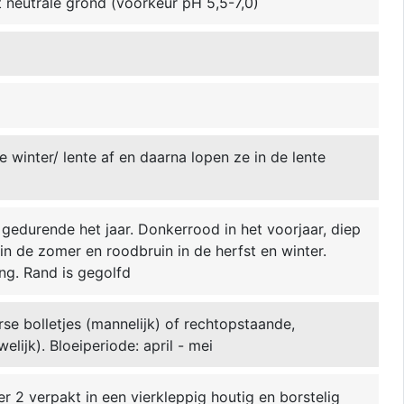
ot neutrale grond (voorkeur pH 5,5-7,0)
e winter/ lente af en daarna lopen ze in de lente
 gedurende het jaar. Donkerrood in het voorjaar, diep
n de zomer en roodbruin in de herfst en winter.
ang. Rand is gegolfd
se bolletjes (mannelijk) of rechtopstaande,
lijk). Bloeiperiode: april - mei
r 2 verpakt in een vierkleppig houtig en borstelig