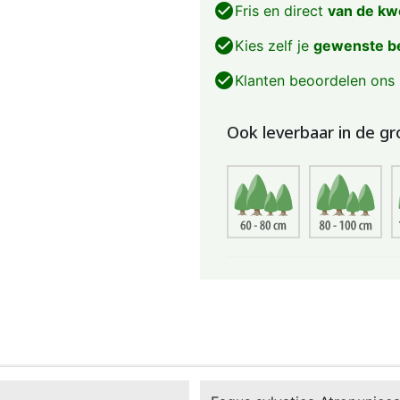
check_circle
Fris en direct
van de kw
check_circle
Kies zelf je
gewenste b
check_circle
Klanten beoordelen ons
Ook leverbaar in de gr