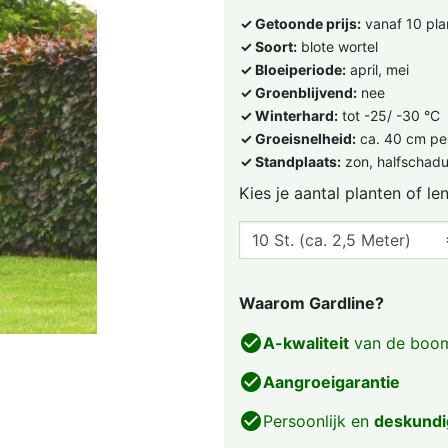
✓ Getoonde prijs:
vanaf 10 pla
✓ Soort:
blote wortel
✓ Bloeiperiode:
april, mei
✓ Groenblijvend:
nee
✓ Winterhard:
tot -25/ -30 °C
✓ Groeisnelheid:
ca. 40 cm per
✓ Standplaats:
zon, halfschad
Kies je aantal planten of le
Waarom Gardline?
check_circle
A-kwaliteit
van de boom
check_circle
Aangroeigarantie
check_circle
Persoonlijk en
deskundi