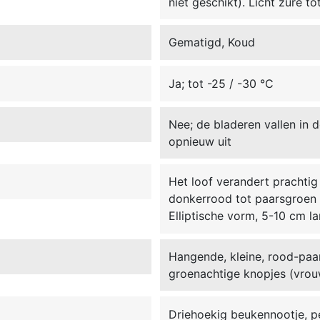
niet geschikt). Licht zure t
Gematigd, Koud
Ja; tot -25 / -30 °C
Nee; de bladeren vallen in d
opnieuw uit
Het loof verandert prachtig
donkerrood tot paarsgroen i
Elliptische vorm, 5-10 cm l
Hangende, kleine, rood-paar
groenachtige knopjes (vrouwe
Driehoekig beukennootje, pe