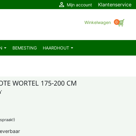

Klantenservice
Mijn account
Winkelwagen
0
EN
BEMESTING
HAARDHOUT
OTE WORTEL 175-200 CM
'
fspraak!)
leverbaar