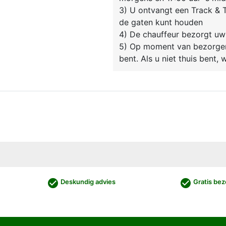
3) U ontvangt een Track & T
de gaten kunt houden
4) De chauffeur bezorgt uw
5) Op moment van bezorgen 
bent. Als u niet thuis bent,
check_circle
check_circle
Deskundig advies
Gratis bez