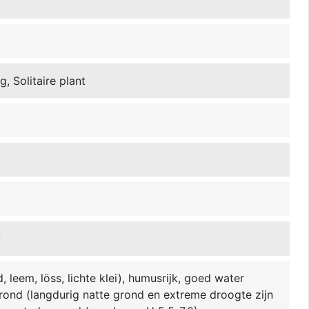
a
, Solitaire plant
w
 leem, löss, lichte klei), humusrijk, goed water
grond (langdurig natte grond en extreme droogte zijn