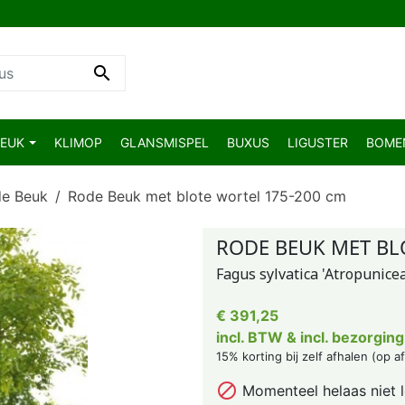

BEUK
KLIMOP
GLANSMISPEL
BUXUS
LIGUSTER
BOM
e Beuk
Rode Beuk met blote wortel 175-200 cm
RODE BEUK MET BL
Fagus sylvatica 'Atropunicea
€ 391,25
incl. BTW & incl. bezorging
15% korting bij zelf afhalen (op a

Momenteel helaas niet 