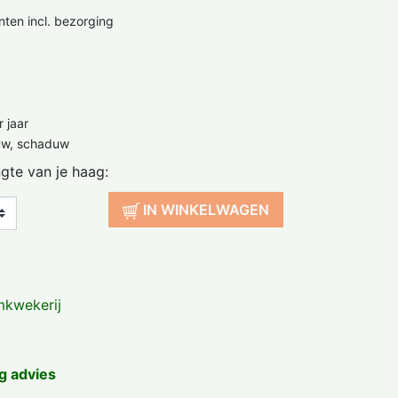
nten incl. bezorging
 jaar
uw, schaduw
ngte van je haag:
IN WINKELWAGEN
kwekerij
g advies