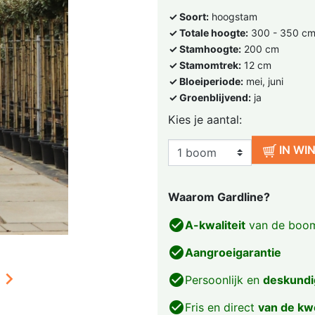
✓ Soort:
hoogstam
✓ Totale hoogte:
300 - 350 c
✓ Stamhoogte:
200 cm
✓ Stamomtrek:
12 cm
✓ Bloeiperiode:
mei, juni
✓ Groenblijvend:
ja
Kies je aantal:
IN WI
Waarom Gardline?
check_circle
A-kwaliteit
van de boom
check_circle
Aangroeigarantie

check_circle
Persoonlijk en
deskundi
check_circle
Fris en direct
van de kw