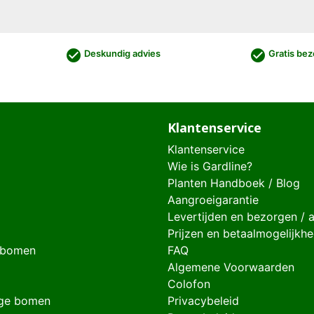
check_circle
check_circle
Deskundig advies
Gratis bez
Klantenservice
Klantenservice
Wie is Gardline?
Planten Handboek / Blog
Aangroeigarantie
Levertijden en bezorgen / 
Prijzen en betaalmogelijkh
 bomen
FAQ
Algemene Voorwaarden
Colofon
ge bomen
Privacybeleid