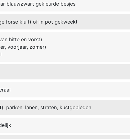
ar blauwzwart gekleurde besjes
ge forse kluit) of in pot gekweekt
van hitte en vorst)
ter, voorjaar, zomer)
l
eraar
ot), parken, lanen, straten, kustgebieden
delijk