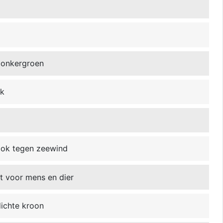
 donkergroen
jk
ook tegen zeewind
t voor mens en dier
dichte kroon