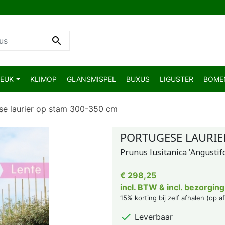

BEUK
KLIMOP
GLANSMISPEL
BUXUS
LIGUSTER
BOM
se laurier op stam 300-350 cm
PORTUGESE LAURIE
Prunus lusitanica 'Angustifo
€ 298,25
incl. BTW & incl. bezorging
15% korting bij zelf afhalen (op a

Leverbaar