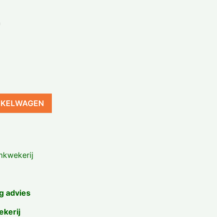
m
NKELWAGEN
kwekerij
g advies
ekerij