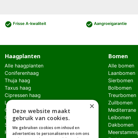
check_circle
check_circle
Frisse A-kwaliteit
Aangroeigarantie
Haagplanten
Bomen
Alle haagplanten
Alle bomen
Coniferenhaag
Laanbomen
Thuja haag
Sierbomen
Taxus haag
Bolbomen
Cipressen haag
Treurbomen
Laurierhaag
Zuilbomen
×
Glansmispel haag
Mediterrane
Deze website maakt
Olijfwilghaag
Leibomen
gebruik van cookies.
Schijnhulsthaag
Dakbomen
We gebruiken cookies om inhoud en
Hulst haag
Meerstammi
advertenties te personaliseren en om ons