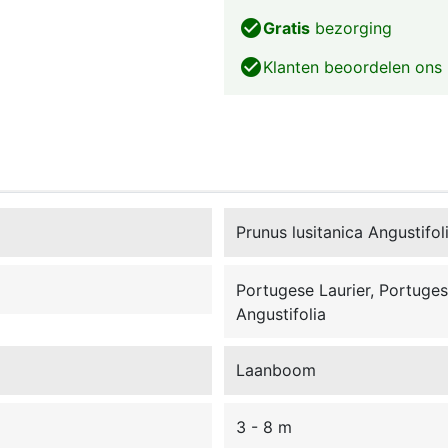
check_circle
Gratis
bezorging
check_circle
Klanten beoordelen ons
Prunus lusitanica Angustifol
Portugese Laurier, Portugese
Angustifolia
Laanboom
3 - 8 m