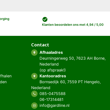
check_circle
orging
Klanten beoordelen ons met 4,94 / 5,00
Contact
Afhaaladres
place
Deurningerweg 50, 7623 AH Borne,
Nederland
(op afspraak!)
afhalen
Kantooradres
place
eden
Bornsedijk 60, 7559 PT Hengelo,
Nederland
085-0475588
phone
06-17314481
info@gardline.nl
mail_outline