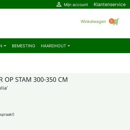

Klantenservice
Mijn account
Winkelwagen
0
EN
BEMESTING
HAARDHOUT
R OP STAM 300-350 CM
lia'
fspraak!)