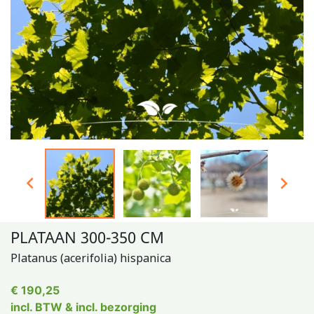


PLATAAN 300-350 CM
Platanus (acerifolia) hispanica
€ 190,25
incl. BTW & incl. bezorging