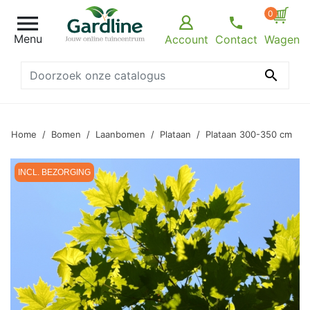
0

Menu
Account
Contact
Wagen

Home
Bomen
Laanbomen
Plataan
Plataan 300-350 cm
INCL. BEZORGING