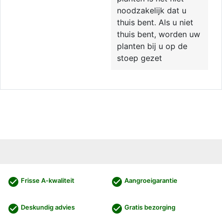
noodzakelijk dat u
thuis bent. Als u niet
thuis bent, worden uw
planten bij u op de
stoep gezet
check_circle
check_circle
Frisse A-kwaliteit
Aangroeigarantie
check_circle
check_circle
Deskundig advies
Gratis bezorging