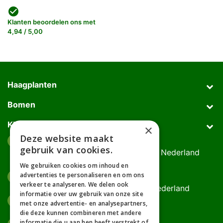
check_circle
Klanten beoordelen ons met
4,94 / 5,00
Haagplanten
Bomen
Klantenservice
×
Deze website maakt
Afhaaladres
place
gebruik van cookies.
Deurningerweg 50, 7623 AH Borne, Nederland
(op afspraak!)
We gebruiken cookies om inhoud en
advertenties te personaliseren en om ons
Kantooradres
place
verkeer te analyseren. We delen ook
Bornsedijk 60, 7559 PT Hengelo, Nederland
informatie over uw gebruik van onze site
085-0475588
phone
met onze advertentie- en analysepartners,
06-17314481
die deze kunnen combineren met andere
informatie die u aan hen heeft verstrekt of