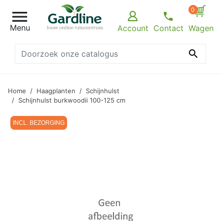
0

Menu
Account
Contact
Wagen

Home
Haagplanten
Schijnhulst
Schijnhulst burkwoodii 100-125 cm
INCL. BEZORGING