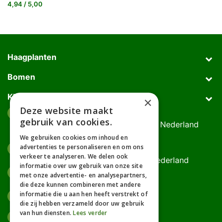
4,94 / 5,00
Haagplanten
Bomen
Klantenservice
×
Deze website maakt
Afhaaladres
place
gebruik van cookies.
Deurningerweg 50, 7623 AH Borne, Nederland
(op afspraak!)
We gebruiken cookies om inhoud en
advertenties te personaliseren en om ons
Kantooradres
place
verkeer te analyseren. We delen ook
Bornsedijk 60, 7559 PT Hengelo, Nederland
informatie over uw gebruik van onze site
085-0475588
phone
met onze advertentie- en analysepartners,
06-17314481
die deze kunnen combineren met andere
informatie die u aan hen heeft verstrekt of
info@gardline.nl
mail_outline
die zij hebben verzameld door uw gebruik
van hun diensten.
Lees verder