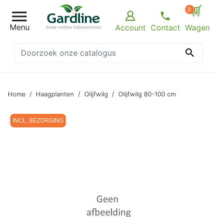
0

Menu
Account
Contact
Wagen

Home
Haagplanten
Olijfwilg
Olijfwilg 80-100 cm
INCL. BEZORGING