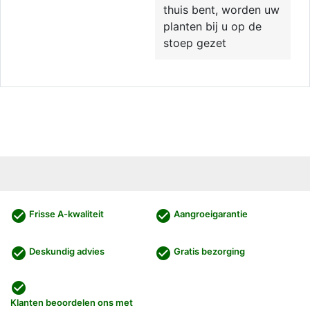
thuis bent, worden uw
planten bij u op de
stoep gezet
check_circle
check_circle
Frisse A-kwaliteit
Aangroeigarantie
check_circle
check_circle
Deskundig advies
Gratis bezorging
check_circle
Klanten beoordelen ons met