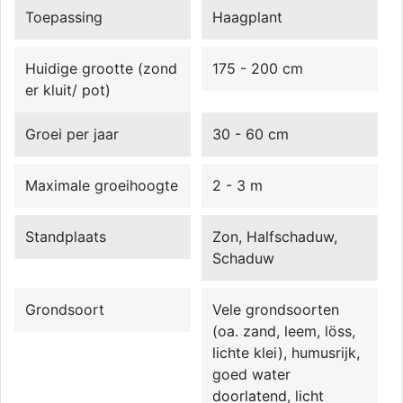
Toepassing
Haagplant
Huidige grootte (zond
175 - 200 cm
er kluit/ pot)
Groei per jaar
30 - 60 cm
Maximale groeihoogte
2 - 3 m
Standplaats
Zon, Halfschaduw,
Schaduw
Grondsoort
Vele grondsoorten
(oa. zand, leem, löss,
lichte klei), humusrijk,
goed water
doorlatend, licht