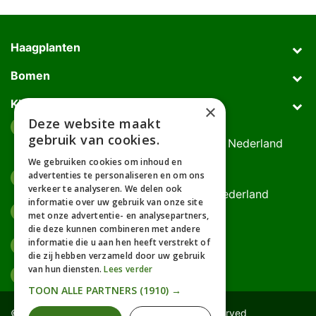
Haagplanten
Bomen
Klantenservice
×
Deze website maakt
Afhaaladres
place
gebruik van cookies.
Deurningerweg 50, 7623 AH Borne, Nederland
(op afspraak!)
We gebruiken cookies om inhoud en
advertenties te personaliseren en om ons
Kantooradres
place
verkeer te analyseren. We delen ook
Bornsedijk 60, 7559 PT Hengelo, Nederland
informatie over uw gebruik van onze site
085-0475588
phone
met onze advertentie- en analysepartners,
06-17314481
die deze kunnen combineren met andere
informatie die u aan hen heeft verstrekt of
info@gardline.nl
mail_outline
die zij hebben verzameld door uw gebruik
van hun diensten.
Lees verder
TOON ALLE PARTNERS
(1910) →
© 2026 Powered by Gardline™. All Rights Reserved