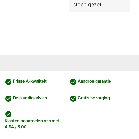
stoep gezet
check_circle
check_circle
Frisse A-kwaliteit
Aangroeigarantie
check_circle
check_circle
Deskundig advies
Gratis bezorging
check_circle
Klanten beoordelen ons met
4,94 / 5,00