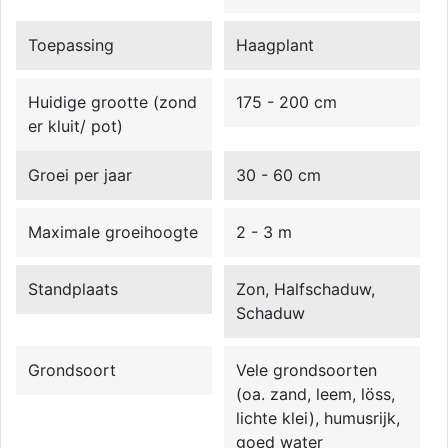
Toepassing
Haagplant
Huidige grootte (zond
175 - 200 cm
er kluit/ pot)
Groei per jaar
30 - 60 cm
Maximale groeihoogte
2 - 3 m
Standplaats
Zon, Halfschaduw,
Schaduw
Grondsoort
Vele grondsoorten
(oa. zand, leem, löss,
lichte klei), humusrijk,
goed water