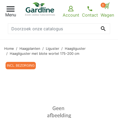
0

Menu
Account
Contact
Wagen

Home
Haagplanten
Liguster
Haagliguster
Haagliguster met blote wortel 175-200 cm
INCL. BEZORGING