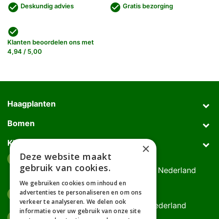
check_circle
check_circle
Deskundig advies
Gratis bezorging
check_circle
Klanten beoordelen ons met
4,94 / 5,00
Haagplanten
Bomen
Klantenservice
×
Deze website maakt
Afhaaladres
place
gebruik van cookies.
Deurningerweg 50, 7623 AH Borne, Nederland
(op afspraak!)
We gebruiken cookies om inhoud en
advertenties te personaliseren en om ons
Kantooradres
place
verkeer te analyseren. We delen ook
Bornsedijk 60, 7559 PT Hengelo, Nederland
informatie over uw gebruik van onze site
085-0475588
phone