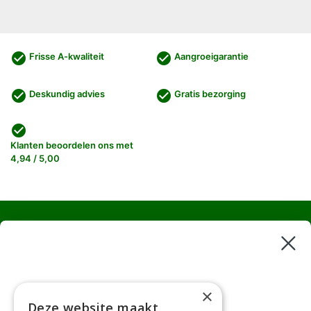
check_circle
check_circle
Frisse A-kwaliteit
Aangroeigarantie
check_circle
check_circle
Deskundig advies
Gratis bezorging
check_circle
Klanten beoordelen ons met
4,94 / 5,00
Haagplanten
Bomen
Klantenservice
×
Deze website maakt
Afhaaladres