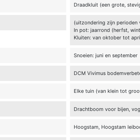
Draadkluit (een grote, stevi
(uitzondering zijn perioden 
In pot: jaarrond (herfst, win
Kluiten: van oktober tot apri
Snoeien: juni en september
DCM Vivimus bodemverbet
Elke tuin (van klein tot groo
Drachtboom voor bijen, voge
Hoogstam, Hoogstam leib