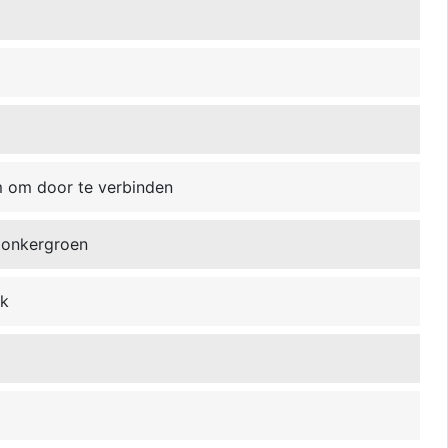
m om door te verbinden
 donkergroen
jk