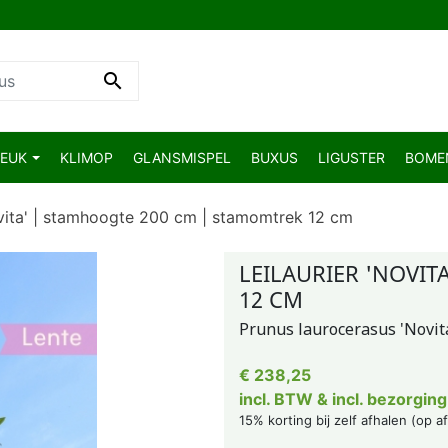

BEUK
KLIMOP
GLANSMISPEL
BUXUS
LIGUSTER
BOM
ovita' | stamhoogte 200 cm | stamomtrek 12 cm
LEILAURIER 'NOVI
12 CM
Prunus laurocerasus 'Novit
€ 238,25
incl. BTW & incl. bezorging
15% korting bij zelf afhalen (op a