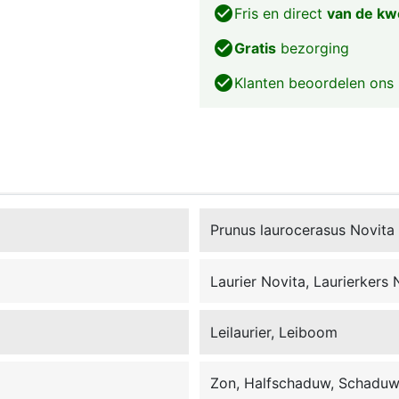
check_circle
Fris en direct
van de kw
check_circle
Gratis
bezorging
check_circle
Klanten beoordelen ons
Prunus laurocerasus Novita
Laurier Novita, Laurierkers 
Leilaurier, Leiboom
Zon, Halfschaduw, Schadu