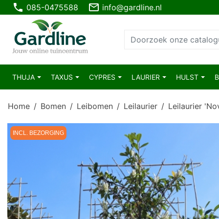
phone
mail_outline
085-0475588
info@gardline.nl
THUJA
TAXUS
CYPRES
LAURIER
HULST
Home
Bomen
Leibomen
Leilaurier
Leilaurier 'N
INCL. BEZORGING