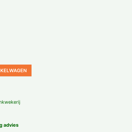
NKELWAGEN
kwekerij
g advies