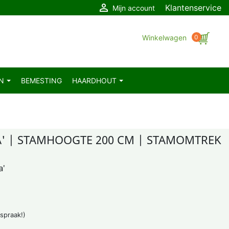

Klantenservice
Mijn account
Winkelwagen
0
EN
BEMESTING
HAARDHOUT
TA' | STAMHOOGTE 200 CM | STAMOMTREK
a'
fspraak!)