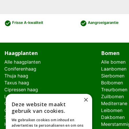
check_circle
check_circle
Frisse A-kwaliteit
Aangroeigarantie
Haagplanten
Bomen
Alle haagplanten
Alle bomen
Coniferenhaag
Laanbomen
Thuja haag
Sierbomen
Taxus haag
Bolbomen
Cipressen haag
Treurbomen
Laurierhaag
Zuilbomen
×
Glansmispel haag
Mediterrane
Deze website maakt
gebruik van cookies.
Olijfwilghaag
Leibomen
Schijnhulsthaag
Dakbomen
We gebruiken cookies om inhoud en
Hulst haag
Meerstammi
advertenties te personaliseren en om ons