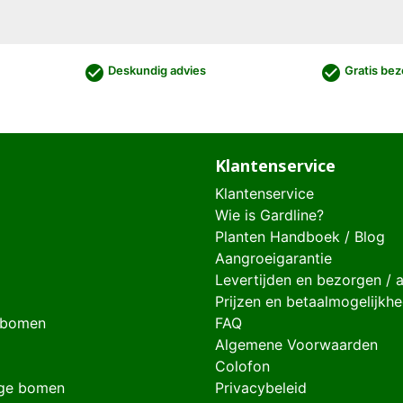
check_circle
check_circle
Deskundig advies
Gratis bez
Klantenservice
Klantenservice
Wie is Gardline?
Planten Handboek / Blog
Aangroeigarantie
Levertijden en bezorgen / 
Prijzen en betaalmogelijkh
 bomen
FAQ
Algemene Voorwaarden
Colofon
ge bomen
Privacybeleid