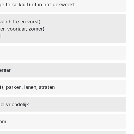
ge forse kluit) of in pot gekweekt
van hitte en vorst)
ter, voorjaar, zomer)
l
eraar
t), parken, lanen, straten
l vriendelijk
oom