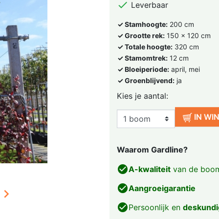

Leverbaar
✓ Stamhoogte:
200 cm
✓ Grootte rek:
150 x 120 cm
✓ Totale hoogte:
320 cm
✓ Stamomtrek:
12 cm
✓ Bloeiperiode:
april, mei
✓ Groenblijvend:
ja
Kies je aantal:
IN WI
Waarom Gardline?
check_circle
A-kwaliteit
van de boom
check_circle
Aangroeigarantie

check_circle
Persoonlijk en
deskundi