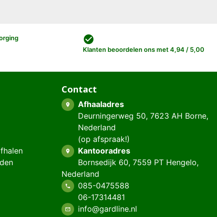
check_circle
orging
Klanten beoordelen ons met 4,94 / 5,00
Contact
Afhaaladres
place
Deurningerweg 50, 7623 AH Borne,
Nederland
(op afspraak!)
afhalen
Kantooradres
place
eden
Bornsedijk 60, 7559 PT Hengelo,
Nederland
085-0475588
phone
06-17314481
info@gardline.nl
mail_outline