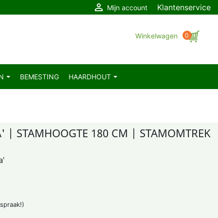

Klantenservice
Mijn account
Winkelwagen
0
EN
BEMESTING
HAARDHOUT
TA' | STAMHOOGTE 180 CM | STAMOMTREK
a'
fspraak!)