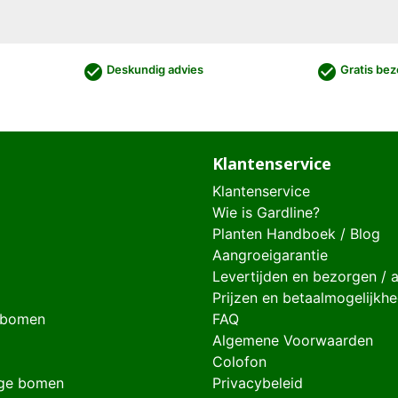
check_circle
check_circle
Deskundig advies
Gratis bez
Klantenservice
Klantenservice
Wie is Gardline?
Planten Handboek / Blog
Aangroeigarantie
Levertijden en bezorgen / 
Prijzen en betaalmogelijkh
 bomen
FAQ
Algemene Voorwaarden
Colofon
ge bomen
Privacybeleid