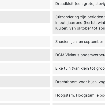
Draadkluit (een grote, stevi
(uitzondering zijn perioden 
In pot: jaarrond (herfst, win
Kluiten: van oktober tot apri
Snoeien: juni en september
DCM Vivimus bodemverbet
Elke tuin (van klein tot groo
Drachtboom voor bijen, voge
Hoogstam, Hoogstam leib