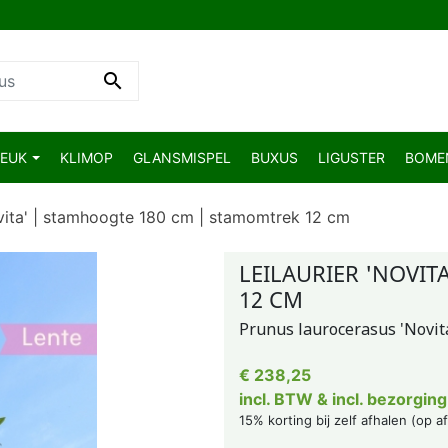

BEUK
KLIMOP
GLANSMISPEL
BUXUS
LIGUSTER
BOM
ovita' | stamhoogte 180 cm | stamomtrek 12 cm
LEILAURIER 'NOVI
12 CM
Prunus laurocerasus 'Novit
€ 238,25
incl. BTW & incl. bezorging
15% korting bij zelf afhalen (op a