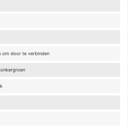
m om door te verbinden
 donkergroen
jk