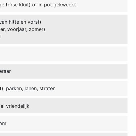
ge forse kluit) of in pot gekweekt
van hitte en vorst)
ter, voorjaar, zomer)
l
eraar
t), parken, lanen, straten
l vriendelijk
oom