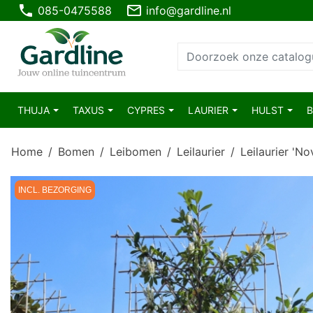
phone
mail_outline
085-0475588
info@gardline.nl
THUJA
TAXUS
CYPRES
LAURIER
HULST
Home
Bomen
Leibomen
Leilaurier
Leilaurier 'N
INCL. BEZORGING