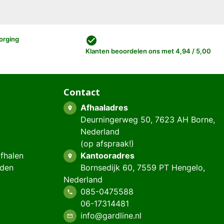
check_circle
orging
Klanten beoordelen ons met 4,94 / 5,00
Contact
Afhaaladres
place
Deurningerweg 50, 7623 AH Borne,
Nederland
(op afspraak!)
afhalen
Kantooradres
place
eden
Bornsedijk 60, 7559 PT Hengelo,
Nederland
085-0475588
phone
06-17314481
info@gardline.nl
mail_outline