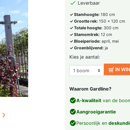

Leverbaar
✓ Stamhoogte:
180 cm
✓ Grootte rek:
150 x 120 cm
✓ Totale hoogte:
300 cm
✓ Stamomtrek:
12 cm
✓ Bloeiperiode:
april, mei
✓ Groenblijvend:
ja
Kies je aantal:
IN WI
Waarom Gardline?
check_circle
A-kwaliteit
van de boom
check_circle
Aangroeigarantie

check_circle
Persoonlijk en
deskundi