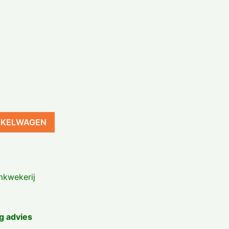
NKELWAGEN
kwekerij
g advies