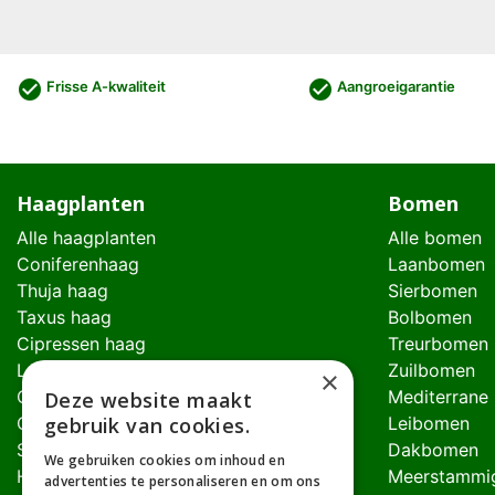
check_circle
check_circle
Frisse A-kwaliteit
Aangroeigarantie
Haagplanten
Bomen
Alle haagplanten
Alle bomen
Coniferenhaag
Laanbomen
Thuja haag
Sierbomen
Taxus haag
Bolbomen
Cipressen haag
Treurbomen
Laurierhaag
Zuilbomen
×
Glansmispel haag
Mediterrane
Deze website maakt
gebruik van cookies.
Olijfwilghaag
Leibomen
Schijnhulsthaag
Dakbomen
We gebruiken cookies om inhoud en
Hulst haag
Meerstammi
advertenties te personaliseren en om ons