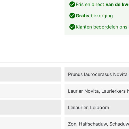
check_circle
Fris en direct
van de kw
check_circle
Gratis
bezorging
check_circle
Klanten beoordelen ons
Prunus laurocerasus Novita
Laurier Novita, Laurierkers 
Leilaurier, Leiboom
Zon, Halfschaduw, Schadu