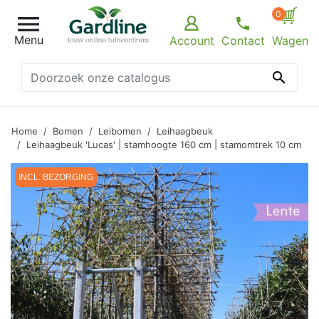
0

Menu
Account
Contact
Wagen

Home
Bomen
Leibomen
Leihaagbeuk
Leihaagbeuk 'Lucas' | stamhoogte 160 cm | stamomtrek 10 cm
INCL. BEZORGING