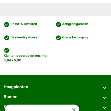
check_circle
check_circle
Frisse A-kwaliteit
Aangroeigarantie
check_circle
check_circle
Deskundig advies
Gratis bezorging
check_circle
Klanten beoordelen ons met
4,94 / 5,00
Haagplanten
Bomen
Klantenservice
×