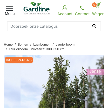
0

Menu
Account
Contact
Wagen

Home
Bomen
Laanbomen
Laurierboom
Laurierboom 'Caucasica' 300-350 cm
INCL. BEZORGING