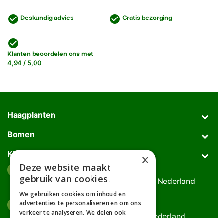
check_circle
check_circle
Deskundig advies
Gratis bezorging
check_circle
Klanten beoordelen ons met
4,94 / 5,00
Haagplanten
Bomen
Klantenservice
×
Deze website maakt
Afhaaladres
place
gebruik van cookies.
Deurningerweg 50, 7623 AH Borne, Nederland
(op afspraak!)
We gebruiken cookies om inhoud en
advertenties te personaliseren en om ons
Kantooradres
place
verkeer te analyseren. We delen ook
Bornsedijk 60, 7559 PT Hengelo, Nederland