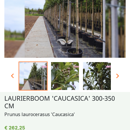


LAURIERBOOM 'CAUCASICA' 300-350
CM
Prunus laurocerasus 'Caucasica'
€ 262,25