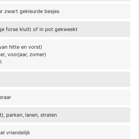
ar zwart gekleurde besjes
ge forse kluit) of in pot gekweekt
van hitte en vorst)
ter, voorjaar, zomer)
l
eraar
t), parken, lanen, straten
l vriendelijk