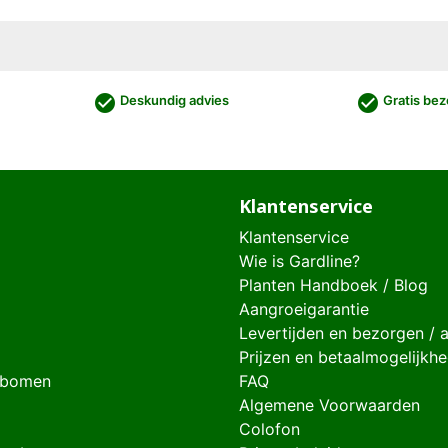
check_circle
check_circle
Deskundig advies
Gratis bez
Klantenservice
Klantenservice
Wie is Gardline?
Planten Handboek / Blog
Aangroeigarantie
Levertijden en bezorgen / 
Prijzen en betaalmogelijkh
 bomen
FAQ
Algemene Voorwaarden
Colofon