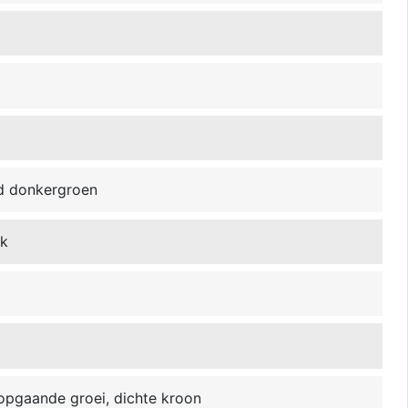
nd donkergroen
jk
 opgaande groei, dichte kroon