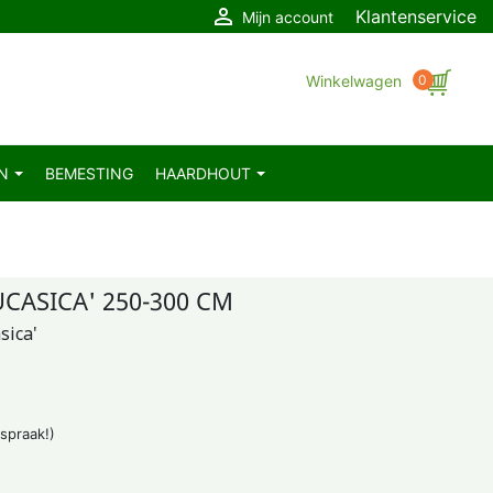

Klantenservice
Mijn account
Winkelwagen
0
EN
BEMESTING
HAARDHOUT
CASICA' 250-300 CM
sica'
fspraak!)