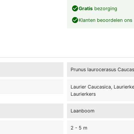
check_circle
Gratis
bezorging
check_circle
Klanten beoordelen ons
Prunus laurocerasus Caucas
Laurier Caucasica, Laurierk
Laurierkers
Laanboom
2 - 5 m