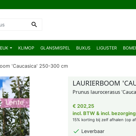

BEUK
KLIMOP
GLANSMISPEL
BUXUS
LIGUSTER
BOM
boom 'Caucasica' 250-300 cm
LAURIERBOOM 'CAU
Prunus laurocerasus 'Cauca
€ 202,25
incl. BTW & incl. bezorging
15% korting bij zelf afhalen (op a

Leverbaar