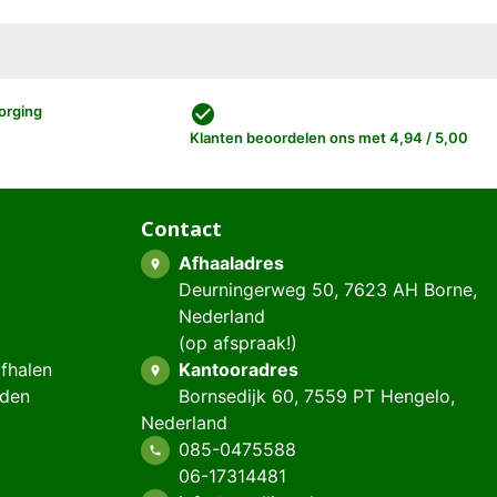
check_circle
orging
Klanten beoordelen ons met 4,94 / 5,00
Contact
Afhaaladres
place
Deurningerweg 50, 7623 AH Borne,
Nederland
(op afspraak!)
afhalen
Kantooradres
place
eden
Bornsedijk 60, 7559 PT Hengelo,
Nederland
085-0475588
phone
06-17314481