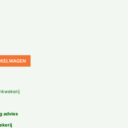
NKELWAGEN
kwekerij
g advies
ekerij