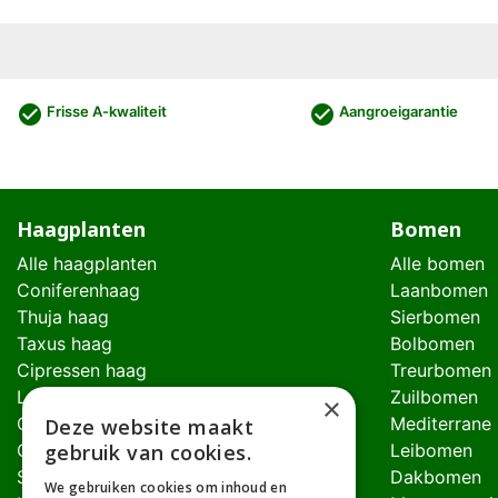
check_circle
check_circle
Frisse A-kwaliteit
Aangroeigarantie
Haagplanten
Bomen
Alle haagplanten
Alle bomen
Coniferenhaag
Laanbomen
Thuja haag
Sierbomen
Taxus haag
Bolbomen
Cipressen haag
Treurbomen
Laurierhaag
Zuilbomen
×
Glansmispel haag
Mediterrane
Deze website maakt
Olijfwilghaag
Leibomen
gebruik van cookies.
Schijnhulsthaag
Dakbomen
We gebruiken cookies om inhoud en