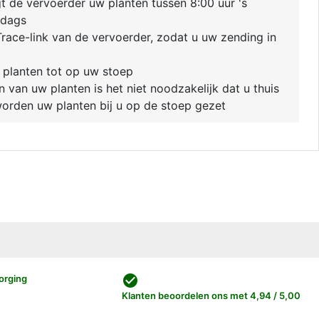
 de vervoerder uw planten tussen 8:00 uur 's
ddags
race-link van de vervoerder, zodat u uw zending in
 planten tot op uw stoep
van uw planten is het niet noodzakelijk dat u thuis
 worden uw planten bij u op de stoep gezet
check_circle
orging
Klanten beoordelen ons met 4,94 / 5,00