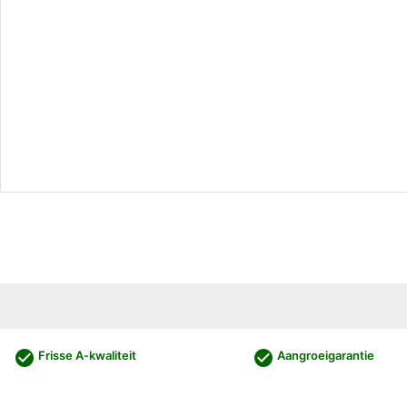
check_circle
check_circle
Frisse A-kwaliteit
Aangroeigarantie