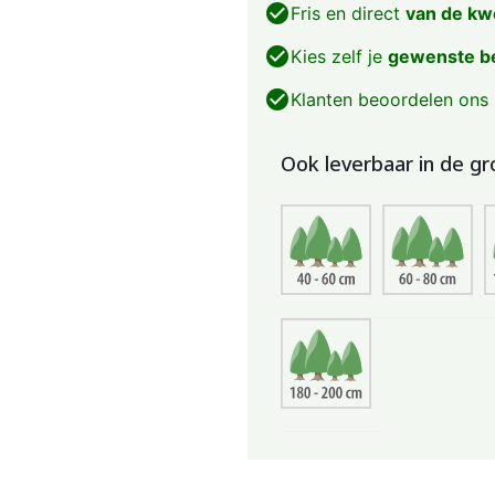
check_circle
Fris en direct
van de kw
check_circle
Kies zelf je
gewenste b
check_circle
Klanten beoordelen ons
Ook leverbaar in de gr