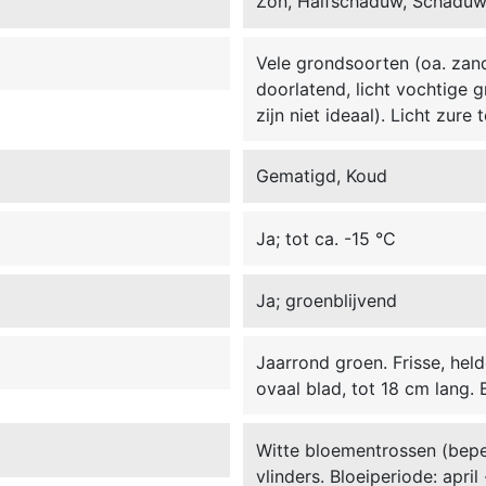
Zon, Halfschaduw, Schadu
Vele grondsoorten (oa. zand,
doorlatend, licht vochtige 
zijn niet ideaal). Licht zure
Gematigd, Koud
Ja; tot ca. -15 °C
Ja; groenblijvend
Jaarrond groen. Frisse, hel
ovaal blad, tot 18 cm lang. 
Witte bloementrossen (beper
vlinders. Bloeiperiode: april