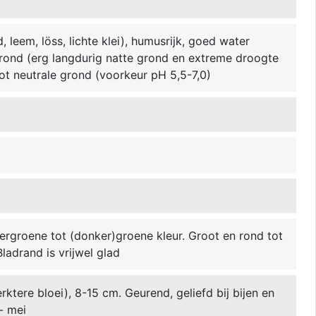
w
 leem, löss, lichte klei), humusrijk, goed water
grond (erg langdurig natte grond en extreme droogte
 tot neutrale grond (voorkeur pH 5,5-7,0)
dergroene tot (donker)groene kleur. Groot en rond tot
Bladrand is vrijwel glad
ktere bloei), 8-15 cm. Geurend, geliefd bij bijen en
 - mei