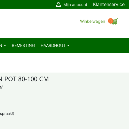

Klantenservice
Mijn account
Winkelwagen
0
EN
BEMESTING
HAARDHOUT
N POT 80-100 CM
a'
fspraak!)