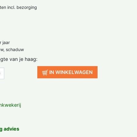
ten incl. bezorging
 jaar
uw, schaduw
ngte van je haag:
IN WINKELWAGEN
kwekerij
g advies