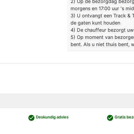
2) Op de bezorgdag bezorgt
morgens en 17:00 uur 's mi
3) U ontvangt een Track & T
de gaten kunt houden
4) De chauffeur bezorgt uw
5) Op moment van bezorgen 
bent. Als u niet thuis bent,
check_circle
check_circle
Deskundig advies
Gratis bez