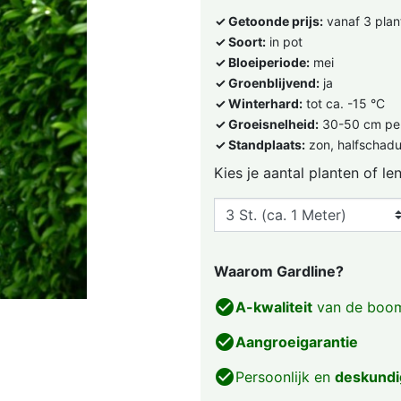
✓ Getoonde prijs:
vanaf 3 plan
✓ Soort:
in pot
✓ Bloeiperiode:
mei
✓ Groenblijvend:
ja
✓ Winterhard:
tot ca. -15 °C
✓ Groeisnelheid:
30-50 cm per
✓ Standplaats:
zon, halfschad
Kies je aantal planten of le
Waarom Gardline?
check_circle
A-kwaliteit
van de boom
check_circle
Aangroeigarantie
check_circle
Persoonlijk en
deskundi