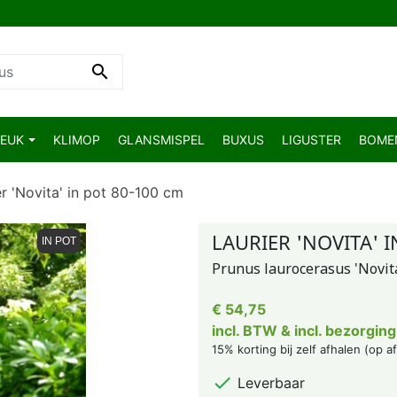

BEUK
KLIMOP
GLANSMISPEL
BUXUS
LIGUSTER
BOM
er 'Novita' in pot 80-100 cm
LAURIER 'NOVITA' I
IN POT
Prunus laurocerasus 'Novit
€ 54,75
incl. BTW & incl. bezorging
15% korting bij zelf afhalen (op a

Leverbaar