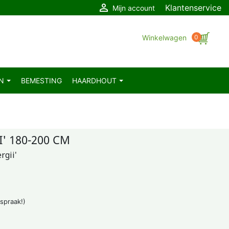

Klantenservice
Mijn account
Winkelwagen
0
EN
BEMESTING
HAARDHOUT
' 180-200 CM
rgii'
fspraak!)