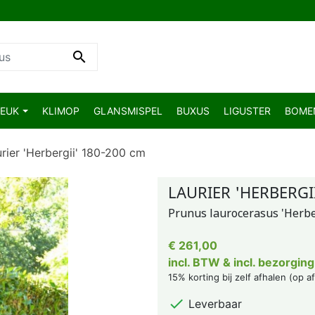

BEUK
KLIMOP
GLANSMISPEL
BUXUS
LIGUSTER
BOM
rier 'Herbergii' 180-200 cm
LAURIER 'HERBERGII
Prunus laurocerasus 'Herbe
€ 261,00
incl. BTW & incl. bezorging
15% korting bij zelf afhalen (op a

Leverbaar