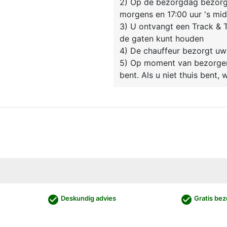
2) Op de bezorgdag bezorgt
morgens en 17:00 uur 's mi
3) U ontvangt een Track & T
de gaten kunt houden
4) De chauffeur bezorgt uw
5) Op moment van bezorgen 
bent. Als u niet thuis bent,
check_circle
check_circle
Deskundig advies
Gratis bez