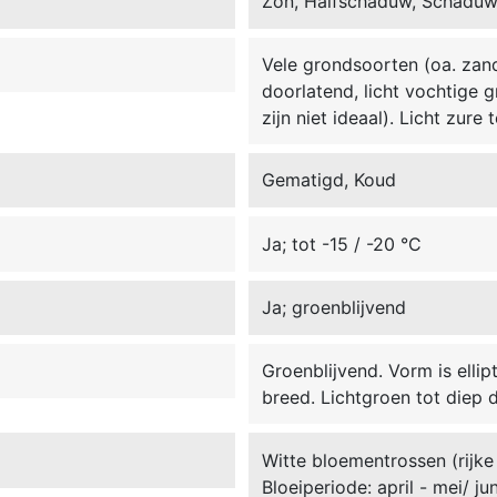
Zon, Halfschaduw, Schadu
Vele grondsoorten (oa. zand,
doorlatend, licht vochtige 
zijn niet ideaal). Licht zure
Gematigd, Koud
Ja; tot -15 / -20 °C
Ja; groenblijvend
Groenblijvend. Vorm is elli
breed. Lichtgroen tot diep 
Witte bloementrossen (rijke 
Bloeiperiode: april - mei/ jun