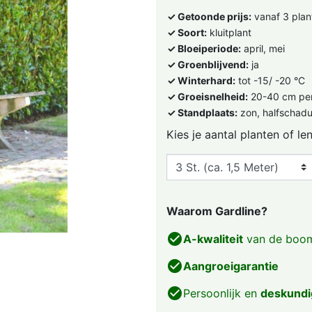
✓ Getoonde prijs:
vanaf 3 plan
✓ Soort:
kluitplant
✓ Bloeiperiode:
april, mei
✓ Groenblijvend:
ja
✓ Winterhard:
tot -15/ -20 °C
✓ Groeisnelheid:
20-40 cm per
✓ Standplaats:
zon, halfschad
Kies je aantal planten of le
Waarom Gardline?
check_circle
A-kwaliteit
van de boom
check_circle
Aangroeigarantie
check_circle
Persoonlijk en
deskundi