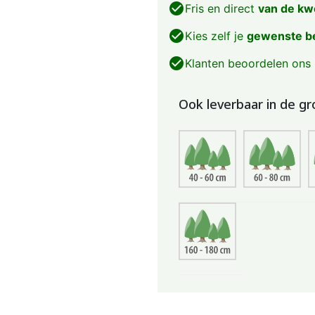
check_circle
Fris en direct
van de kw
check_circle
Kies zelf je
gewenste b
check_circle
Klanten beoordelen ons
Ook leverbaar in de gr