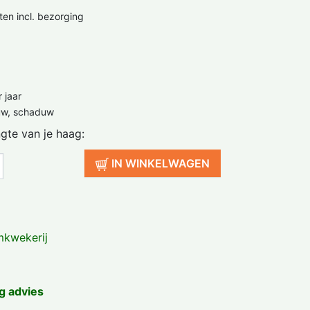
ten incl. bezorging
 jaar
uw, schaduw
ngte van je haag:
IN WINKELWAGEN
kwekerij
g advies