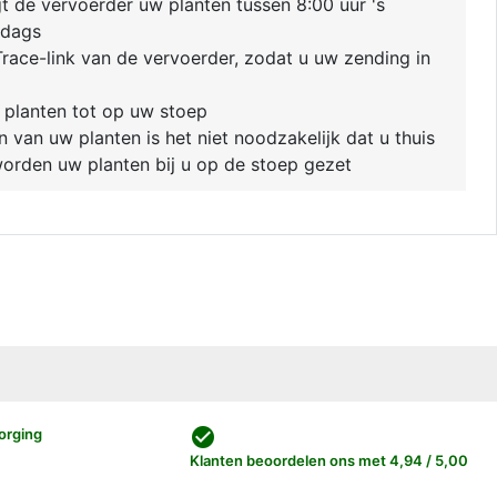
 de vervoerder uw planten tussen 8:00 uur 's
ddags
race-link van de vervoerder, zodat u uw zending in
 planten tot op uw stoep
van uw planten is het niet noodzakelijk dat u thuis
 worden uw planten bij u op de stoep gezet
check_circle
orging
Klanten beoordelen ons met 4,94 / 5,00