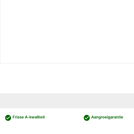
check_circle
check_circle
Frisse A-kwaliteit
Aangroeigarantie