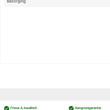
Bezorging
check_circle
check_circle
Frisse A-kwaliteit
Aangroeigarantie