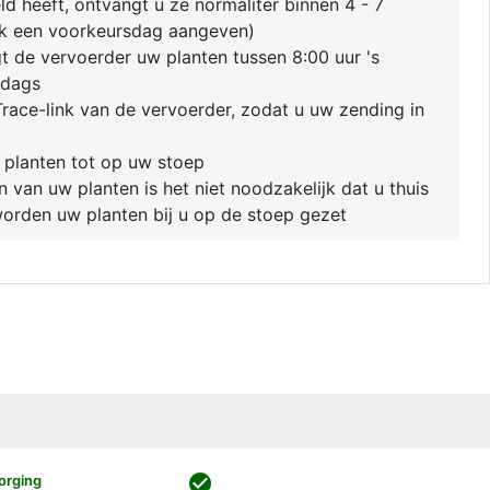
ld heeft, ontvangt u ze normaliter binnen 4 - 7
k een voorkeursdag aangeven)
 de vervoerder uw planten tussen 8:00 uur 's
ddags
race-link van de vervoerder, zodat u uw zending in
 planten tot op uw stoep
van uw planten is het niet noodzakelijk dat u thuis
 worden uw planten bij u op de stoep gezet
check_circle
orging