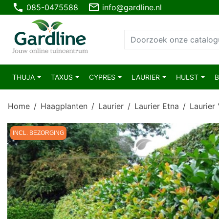
phone
mail_outline
085-0475588
info@gardline.nl
THUJA
TAXUS
CYPRES
LAURIER
HULST
Home
Haagplanten
Laurier
Laurier Etna
Laurier
INCL. BEZORGING