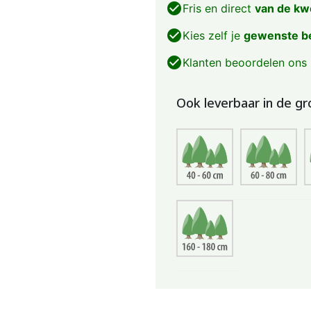
check_circle
Fris en direct
van de kw
check_circle
Kies zelf je
gewenste b
check_circle
Klanten beoordelen ons
Ook leverbaar in de gr