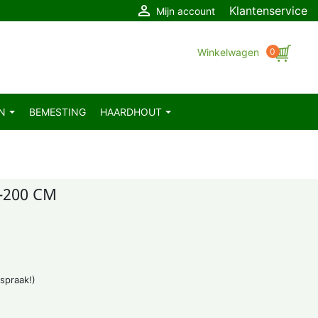

Klantenservice
Mijn account
Winkelwagen
0
EN
BEMESTING
HAARDHOUT
-200 CM
fspraak!)