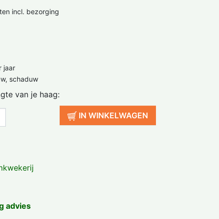
ten incl. bezorging
 jaar
uw, schaduw
ngte van je haag:
IN WINKELWAGEN
kwekerij
g advies