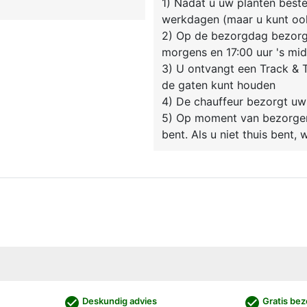
1) Nadat u uw planten beste
werkdagen (maar u kunt oo
2) Op de bezorgdag bezorgt
morgens en 17:00 uur 's mi
3) U ontvangt een Track & T
de gaten kunt houden
4) De chauffeur bezorgt uw
5) Op moment van bezorgen 
bent. Als u niet thuis bent,
check_circle
check_circle
Deskundig advies
Gratis bez