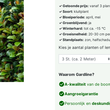
✓ Getoonde prijs:
vanaf 3 plan
✓ Soort:
kluitplant
✓ Bloeiperiode:
april, mei
✓ Groenblijvend:
ja
✓ Winterhard:
tot ca. -15 °C
✓ Groeisnelheid:
20-30 cm per
✓ Standplaats:
zon, halfschad
Kies je aantal planten of le
Waarom Gardline?
check_circle
A-kwaliteit
van de boom
check_circle
Aangroeigarantie
check_circle
Persoonlijk en
deskundi