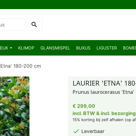

BEUK
KLIMOP
GLANSMISPEL
BUXUS
LIGUSTER
BOM
 'Etna' 180-200 cm
LAURIER 'ETNA' 180
Prunus laurocerasus 'Etna'
€ 299,00
incl. BTW & incl. bezorging
15% korting bij zelf afhalen (op a

Leverbaar