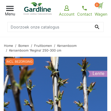
0

Menu
Account
Contact
Wagen

Home
Bomen
Fruitbomen
Kersenboom
Kersenboom 'Regina' 250-300 cm
INCL. BEZORGING