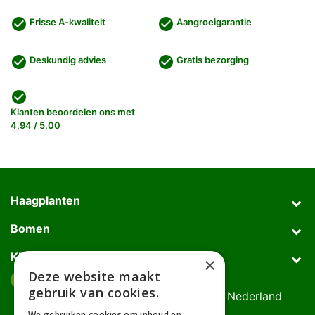
check_circle
check_circle
Frisse A-kwaliteit
Aangroeigarantie
check_circle
check_circle
Deskundig advies
Gratis bezorging
check_circle
Klanten beoordelen ons met
4,94 / 5,00
Haagplanten
Bomen
Klantenservice
×
Deze website maakt
Afhaaladres
place
gebruik van cookies.
Deurningerweg 50, 7623 AH Borne, Nederland
(op afspraak!)
We gebruiken cookies om inhoud en