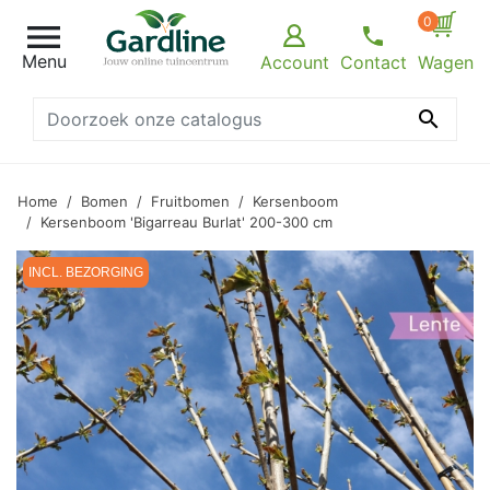
0

Menu
Account
Contact
Wagen

Home
Bomen
Fruitbomen
Kersenboom
Kersenboom 'Bigarreau Burlat' 200-300 cm
INCL. BEZORGING