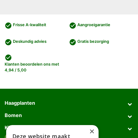
check_circle
check_circle
Frisse A-kwaliteit
Aangroeigarantie
check_circle
check_circle
Deskundig advies
Gratis bezorging
check_circle
Klanten beoordelen ons met
4,94 / 5,00
Haagplanten
Bomen
Klantenservice
×
Deze website maakt
Afhaaladres
place