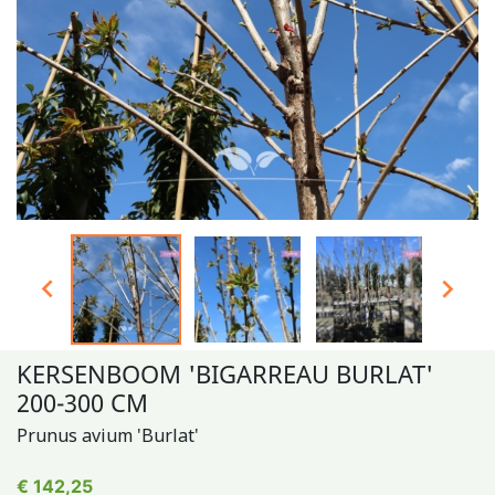


KERSENBOOM 'BIGARREAU BURLAT'
200-300 CM
Prunus avium 'Burlat'
€ 142,25