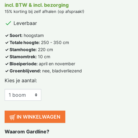
incl. BTW & incl. bezorging
15% korting bij zelf afhalen (op afspraak!)

Leverbaar
✓ Soort:
hoogstam
✓ Totale hoogte:
250 - 350 cm
✓ Stamhoogte:
220 cm
✓ Stamomtrek:
10 cm
✓ Bloeiperiode:
april en november
✓ Groenblijvend:
nee, bladverliezend
Kies je aantal:
IN WINKELWAGEN
Waarom Gardline?