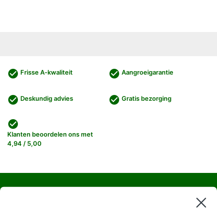
check_circle
check_circle
Frisse A-kwaliteit
Aangroeigarantie
check_circle
check_circle
Deskundig advies
Gratis bezorging
check_circle
Klanten beoordelen ons met
4,94 / 5,00
Haagplanten
Bomen