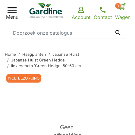
0

Menu
Account
Contact
Wagen

Home
Haagplanten
Japanse Hulst
Japanse Hulst Green Hedge
Ilex crenata 'Green Hedge' 50-60 cm
INCL. BEZORGING