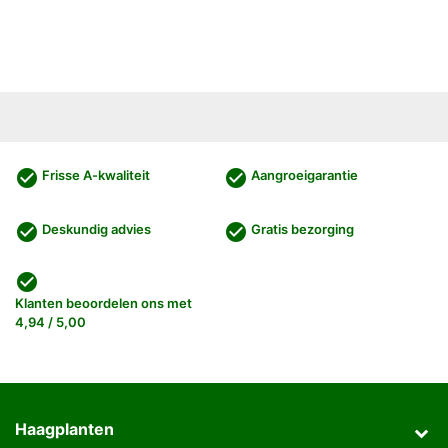
check_circle
check_circle
Frisse A-kwaliteit
Aangroeigarantie
check_circle
check_circle
Deskundig advies
Gratis bezorging
check_circle
Klanten beoordelen ons met
4,94 / 5,00
Haagplanten