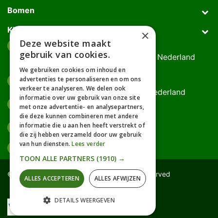
Bomen
Klantenservice
×
Deze website maakt
Afhaaladres
place
gebruik van cookies.
Deurningerweg 50, 7623 AH Borne, Nederland
(op afspraak!)
We gebruiken cookies om inhoud en
advertenties te personaliseren en om ons
Kantooradres
place
verkeer te analyseren. We delen ook
Bornsedijk 60, 7559 PT Hengelo, Nederland
informatie over uw gebruik van onze site
085-0475588
phone
met onze advertentie- en analysepartners,
06-17314481
die deze kunnen combineren met andere
informatie die u aan hen heeft verstrekt of
info@gardline.nl
mail_outline
die zij hebben verzameld door uw gebruik
van hun diensten.
Lees verder
TOON ALLE PARTNERS
(1910) →
© 2026 Powered by Gardline™. All Rights Reserved
ALLES ACCEPTEREN
ALLES AFWIJZEN
DETAILS WEERGEVEN