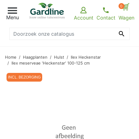
0

Menu
Account
Contact
Wagen

Home
Haagplanten
Hulst
Ilex Heckenstar
Ilex meserveae 'Heckenstar' 100-125 cm
INCL. BEZORGING