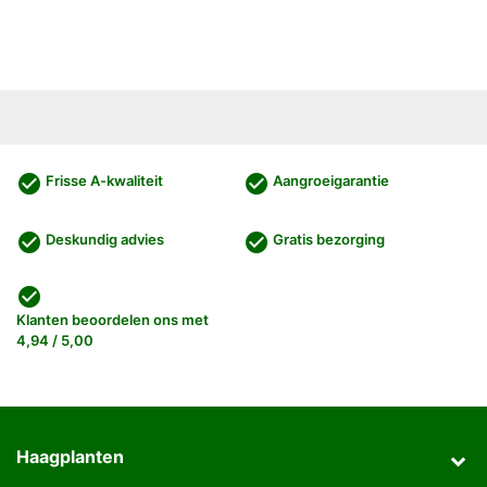
check_circle
check_circle
Frisse A-kwaliteit
Aangroeigarantie
check_circle
check_circle
Deskundig advies
Gratis bezorging
check_circle
Klanten beoordelen ons met
4,94 / 5,00
Haagplanten