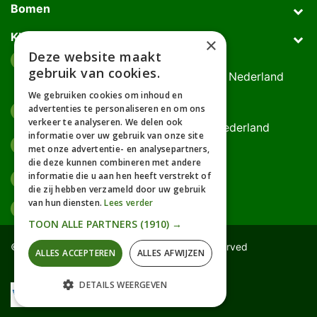
Bomen
Klantenservice
×
Deze website maakt
Afhaaladres
place
gebruik van cookies.
Deurningerweg 50, 7623 AH Borne, Nederland
(op afspraak!)
We gebruiken cookies om inhoud en
advertenties te personaliseren en om ons
Kantooradres
place
verkeer te analyseren. We delen ook
Bornsedijk 60, 7559 PT Hengelo, Nederland
informatie over uw gebruik van onze site
085-0475588
phone
met onze advertentie- en analysepartners,
06-17314481
die deze kunnen combineren met andere
informatie die u aan hen heeft verstrekt of
info@gardline.nl
mail_outline
die zij hebben verzameld door uw gebruik
van hun diensten.
Lees verder
TOON ALLE PARTNERS
(1910) →
© 2026 Powered by Gardline™. All Rights Reserved
ALLES ACCEPTEREN
ALLES AFWIJZEN
DETAILS WEERGEVEN