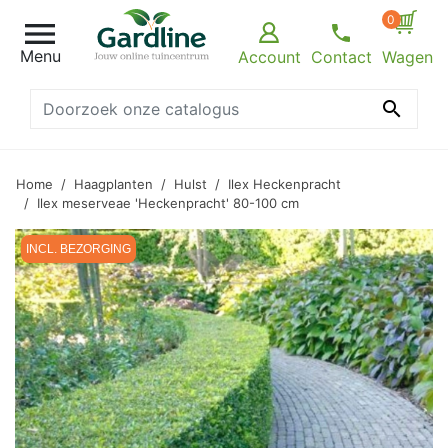
0

Menu
Account
Contact
Wagen

Home
Haagplanten
Hulst
Ilex Heckenpracht
Ilex meserveae 'Heckenpracht' 80-100 cm
INCL. BEZORGING