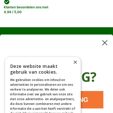
check_circle
Klanten beoordelen ons met
4,94 / 5,00
Haagplanten
Bomen
Klantenservice
×
Deze website maakt
Afhaaladres
place
€5 KORTING?
gebruik van cookies.
Deurningerweg 50, 7623 AH Borne, Nederland
(op afspraak!)
We gebruiken cookies om inhoud en
advertenties te personaliseren en om ons
Kantooradres
place
verkeer te analyseren. We delen ook
Bornsedijk 60, 7559 PT Hengelo, Nederland
informatie over uw gebruik van onze site
085-0475588
JA, IK WIL KORTING
phone
met onze advertentie- en analysepartners,
06-17314481
die deze kunnen combineren met andere
informatie die u aan hen heeft verstrekt of
info@gardline.nl
mail_outline