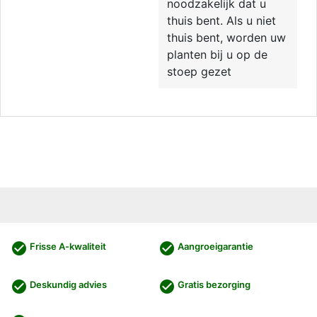
noodzakelijk dat u
thuis bent. Als u niet
thuis bent, worden uw
planten bij u op de
stoep gezet
check_circle
check_circle
Frisse A-kwaliteit
Aangroeigarantie
check_circle
check_circle
Deskundig advies
Gratis bezorging