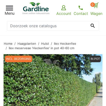
0

Menu
Account
Contact
Wagen

Home
Haagplanten
Hulst
Ilex Heckenfee
Ilex meserveae 'Heckenfee' in pot 40-60 cm
INCL. BEZORGING
IN POT