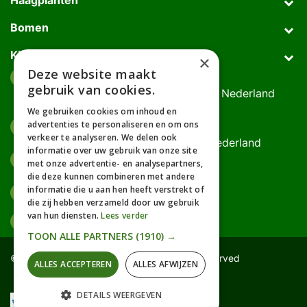
Bomen
Klantenservice
×
Deze website maakt
Afhaaladres
place
gebruik van cookies.
Deurningerweg 50, 7623 AH Borne, Nederland
(op afspraak!)
We gebruiken cookies om inhoud en
advertenties te personaliseren en om ons
Kantooradres
place
verkeer te analyseren. We delen ook
Bornsedijk 60, 7559 PT Hengelo, Nederland
informatie over uw gebruik van onze site
085-0475588
phone
met onze advertentie- en analysepartners,
06-17314481
die deze kunnen combineren met andere
informatie die u aan hen heeft verstrekt of
info@gardline.nl
mail_outline
die zij hebben verzameld door uw gebruik
van hun diensten.
Lees verder
TOON ALLE PARTNERS
(1910) →
© 2026 Powered by Gardline™. All Rights Reserved
ALLES ACCEPTEREN
ALLES AFWIJZEN
DETAILS WEERGEVEN