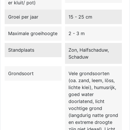
er kluit/ pot)
Groei per jaar
15 - 25 cm
Maximale groeihoogte
2 - 3 m
Standplaats
Zon, Halfschaduw,
Schaduw
Grondsoort
Vele grondsoorten
(oa. zand, leem, löss,
lichte klei), humusrijk,
goed water
doorlatend, licht
vochtige grond
(langdurig natte grond
en extreme droogte
zijn niet ideaal). Licht