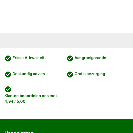
check_circle
check_circle
Frisse A-kwaliteit
Aangroeigarantie
check_circle
check_circle
Deskundig advies
Gratis bezorging
check_circle
Klanten beoordelen ons met
4,94 / 5,00
Haagplanten