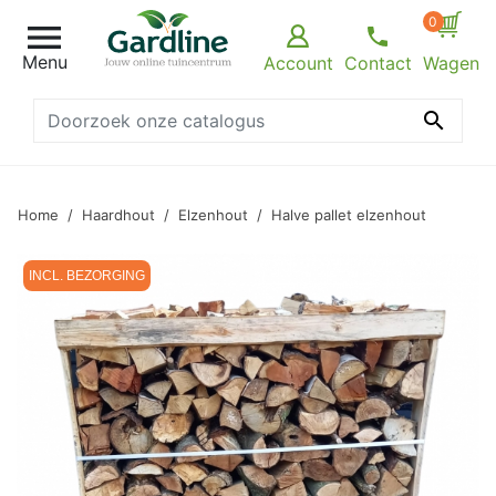
0

Menu
Account
Contact
Wagen

Home
Haardhout
Elzenhout
Halve pallet elzenhout
INCL. BEZORGING