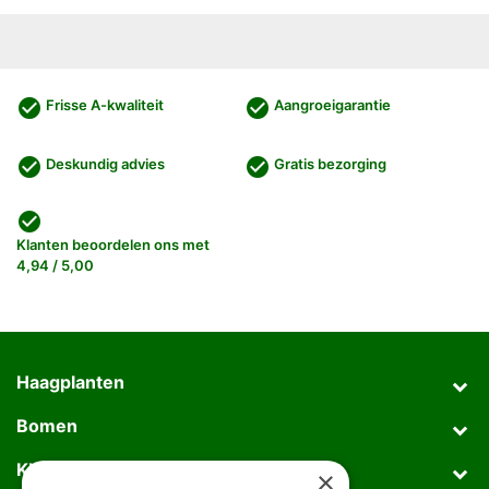
check_circle
check_circle
Frisse A-kwaliteit
Aangroeigarantie
check_circle
check_circle
Deskundig advies
Gratis bezorging
check_circle
Klanten beoordelen ons met
4,94 / 5,00
Haagplanten
Bomen
Klantenservice
×