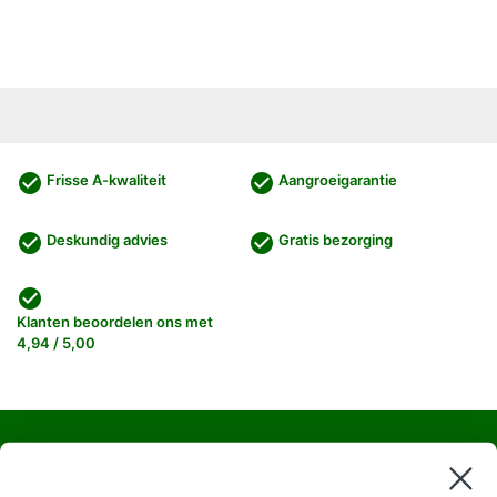
check_circle
check_circle
Frisse A-kwaliteit
Aangroeigarantie
check_circle
check_circle
Deskundig advies
Gratis bezorging
check_circle
Klanten beoordelen ons met
4,94 / 5,00
Haagplanten