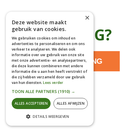
Bomen
Klantenservice
×
Deze website maakt
Afhaaladres
place
€5 KORTING?
gebruik van cookies.
Deurningerweg 50, 7623 AH Borne, Nederland
(op afspraak!)
We gebruiken cookies om inhoud en
advertenties te personaliseren en om ons
Kantooradres
place
verkeer te analyseren. We delen ook
Bornsedijk 60, 7559 PT Hengelo, Nederland
informatie over uw gebruik van onze site
085-0475588
JA, IK WIL KORTING
phone
met onze advertentie- en analysepartners,
06-17314481
die deze kunnen combineren met andere
informatie die u aan hen heeft verstrekt of
info@gardline.nl
mail_outline
die zij hebben verzameld door uw gebruik
van hun diensten.
Lees verder
NEE, DANKJEWEL
TOON ALLE PARTNERS
(1910) →
© 2026 Powered by Gardline™. All Rights Reserved
ALLES ACCEPTEREN
ALLES AFWIJZEN
DETAILS WEERGEVEN