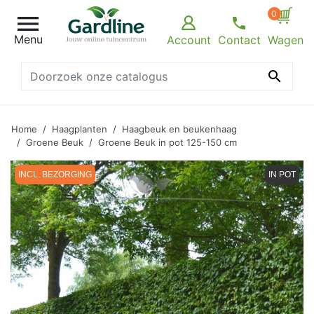
0

Menu
Account
Contact
Wagen

Home
Haagplanten
Haagbeuk en beukenhaag
Groene Beuk
Groene Beuk in pot 125-150 cm
INCL. BEZORGING
IN POT