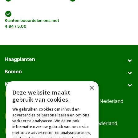
check_circle
Klanten beoordelen ons met
4,94 / 5,00
Haagplanten
Bomen
Klantenservice
×
Deze website maakt
Afhaaladres
place
gebruik van cookies.
Deurningerweg 50, 7623 AH Borne, Nederland
(op afspraak!)
We gebruiken cookies om inhoud en
advertenties te personaliseren en om ons
Kantooradres
place
verkeer te analyseren. We delen ook
Bornsedijk 60, 7559 PT Hengelo, Nederland
informatie over uw gebruik van onze site
085-0475588
phone
met onze advertentie- en analysepartners,