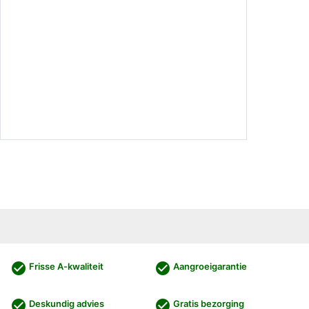
check_circle
check_circle
Frisse A-kwaliteit
Aangroeigarantie
check_circle
check_circle
Deskundig advies
Gratis bezorging