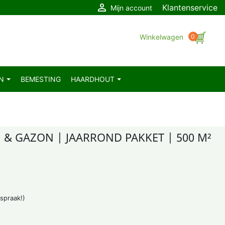

Klantenservice
Mijn account
Winkelwagen
0
EN
BEMESTING
HAARDHOUT
 & GAZON | JAARROND PAKKET | 500 M²
fspraak!)