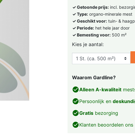
✓ Getoonde prijs:
incl. bezorg
✓ Type:
organo-minerale mest
✓ Geschikt voor:
tuin- & haagp
✓ Periode:
het hele jaar door
✓ Bemesting voor:
500 m²
Kies je aantal:
Waarom Gardline?
check_circle
Alleen A-kwaliteit
mests
check_circle
Persoonlijk en
deskundi
check_circle
Gratis
bezorging
check_circle
Klanten beoordelen ons