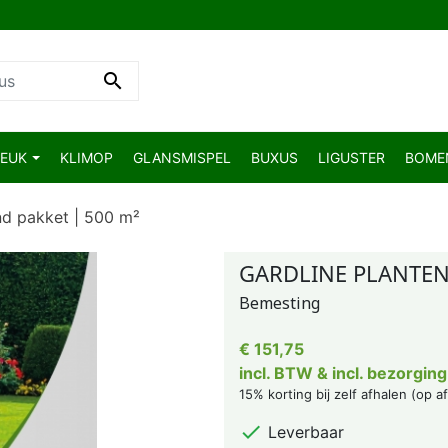

BEUK
KLIMOP
GLANSMISPEL
BUXUS
LIGUSTER
BOM
nd pakket | 500 m²
GARDLINE PLANTEN
Bemesting
€ 151,75
incl. BTW & incl. bezorging
15% korting bij zelf afhalen (op a

Leverbaar