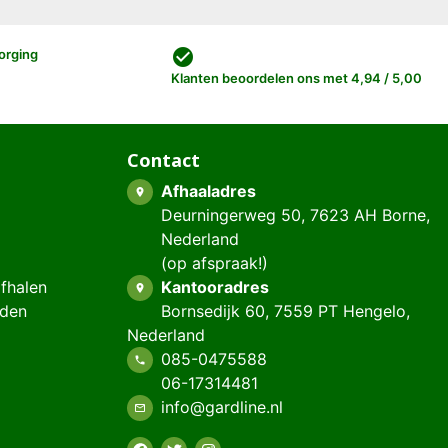
check_circle
orging
Klanten beoordelen ons met 4,94 / 5,00
Contact
Afhaaladres
place
Deurningerweg 50, 7623 AH Borne,
Nederland
(op afspraak!)
afhalen
Kantooradres
place
eden
Bornsedijk 60, 7559 PT Hengelo,
Nederland
085-0475588
phone
06-17314481
info@gardline.nl
mail_outline