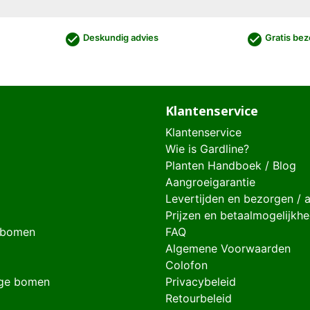
check_circle
check_circle
Deskundig advies
Gratis bez
Klantenservice
Klantenservice
Wie is Gardline?
Planten Handboek / Blog
Aangroeigarantie
Levertijden en bezorgen / 
Prijzen en betaalmogelijkh
 bomen
FAQ
Algemene Voorwaarden
Colofon
ge bomen
Privacybeleid
Retourbeleid