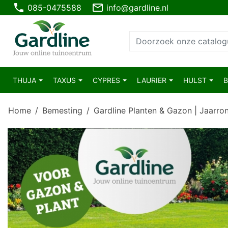
phone
mail_outline
085-0475588
info@gardline.nl
THUJA
TAXUS
CYPRES
LAURIER
HULST
Home
Bemesting
Gardline Planten & Gazon | Jaarro