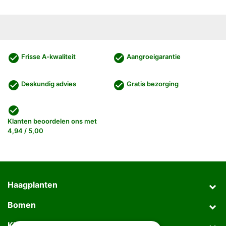
check_circle
check_circle
Frisse A-kwaliteit
Aangroeigarantie
check_circle
check_circle
Deskundig advies
Gratis bezorging
check_circle
Klanten beoordelen ons met
4,94 / 5,00
Haagplanten
Bomen
Klantenservice