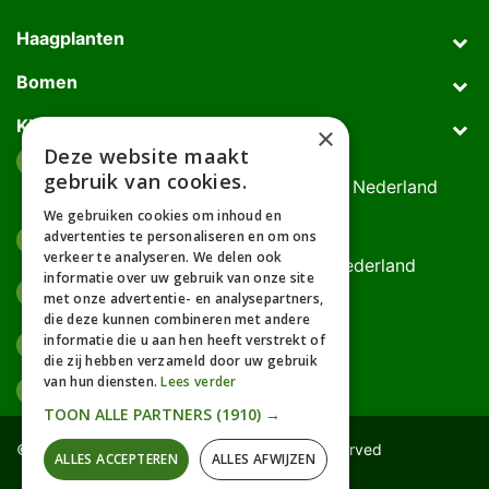
Haagplanten
Bomen
Klantenservice
×
Deze website maakt
Afhaaladres
place
gebruik van cookies.
Deurningerweg 50, 7623 AH Borne, Nederland
(op afspraak!)
We gebruiken cookies om inhoud en
advertenties te personaliseren en om ons
Kantooradres
place
verkeer te analyseren. We delen ook
Bornsedijk 60, 7559 PT Hengelo, Nederland
informatie over uw gebruik van onze site
085-0475588
phone
met onze advertentie- en analysepartners,
06-17314481
die deze kunnen combineren met andere
informatie die u aan hen heeft verstrekt of
info@gardline.nl
mail_outline
die zij hebben verzameld door uw gebruik
van hun diensten.
Lees verder
TOON ALLE PARTNERS
(1910) →
© 2026 Powered by Gardline™. All Rights Reserved
ALLES ACCEPTEREN
ALLES AFWIJZEN