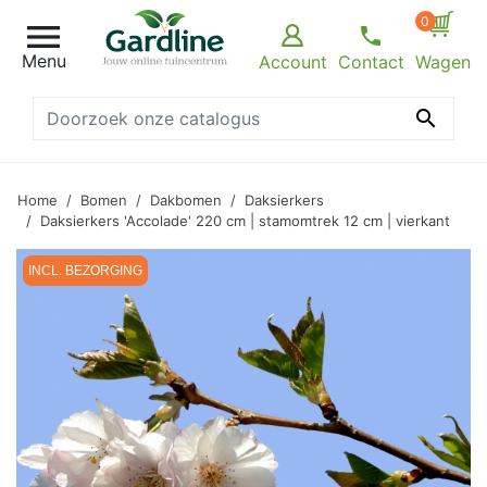
0

Menu
Account
Contact
Wagen

Home
Bomen
Dakbomen
Daksierkers
Daksierkers 'Accolade' 220 cm | stamomtrek 12 cm | vierkant
INCL. BEZORGING