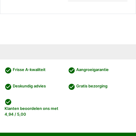
check_circle
check_circle
Frisse A-kwaliteit
Aangroeigarantie
check_circle
check_circle
Deskundig advies
Gratis bezorging
check_circle
Klanten beoordelen ons met
4,94 / 5,00