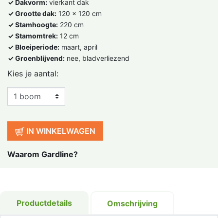
✓ Dakvorm:
vierkant dak
✓ Grootte dak:
120 x 120 cm
✓ Stamhoogte:
220 cm
✓ Stamomtrek:
12 cm
✓ Bloeiperiode:
maart, april
✓ Groenblijvend:
nee, bladverliezend
Kies je aantal:
IN WINKELWAGEN
Waarom Gardline?
Productdetails
Omschrijving