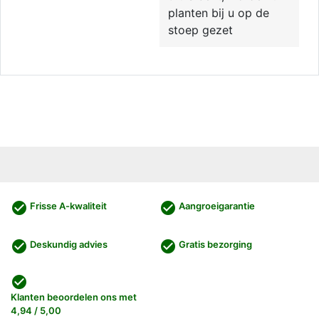
planten bij u op de
stoep gezet
check_circle
check_circle
Frisse A-kwaliteit
Aangroeigarantie
check_circle
check_circle
Deskundig advies
Gratis bezorging
check_circle
Klanten beoordelen ons met
4,94 / 5,00