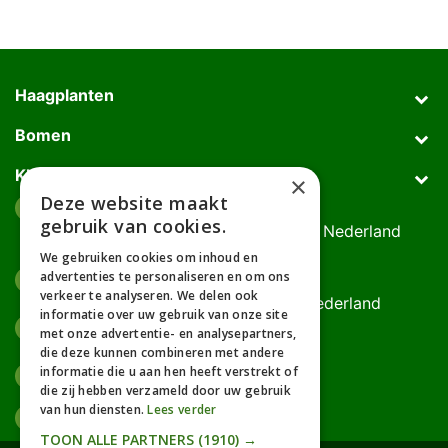
Haagplanten
Bomen
Klantenservice
×
Deze website maakt
Afhaaladres
place
gebruik van cookies.
Deurningerweg 50, 7623 AH Borne, Nederland
(op afspraak!)
We gebruiken cookies om inhoud en
advertenties te personaliseren en om ons
Kantooradres
place
verkeer te analyseren. We delen ook
Bornsedijk 60, 7559 PT Hengelo, Nederland
informatie over uw gebruik van onze site
085-0475588
phone
met onze advertentie- en analysepartners,
06-17314481
die deze kunnen combineren met andere
informatie die u aan hen heeft verstrekt of
info@gardline.nl
mail_outline
die zij hebben verzameld door uw gebruik
van hun diensten.
Lees verder
TOON ALLE PARTNERS
(1910) →