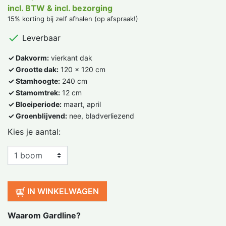
incl. BTW & incl. bezorging
15% korting bij zelf afhalen (op afspraak!)

Leverbaar
✓ Dakvorm:
vierkant dak
✓ Grootte dak:
120 x 120 cm
✓ Stamhoogte:
240 cm
✓ Stamomtrek:
12 cm
✓ Bloeiperiode:
maart, april
✓ Groenblijvend:
nee, bladverliezend
Kies je aantal:
IN WINKELWAGEN
Waarom Gardline?