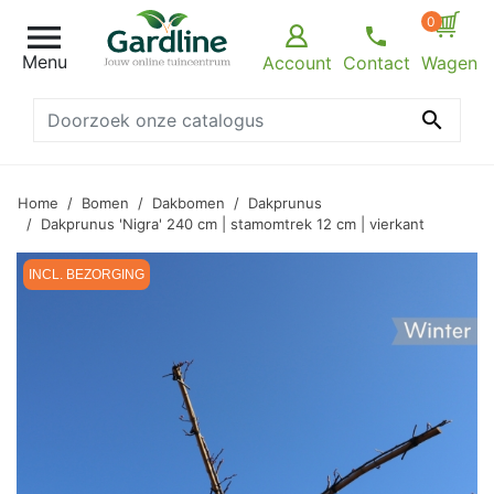
0

Menu
Account
Contact
Wagen

Home
Bomen
Dakbomen
Dakprunus
Dakprunus 'Nigra' 240 cm | stamomtrek 12 cm | vierkant
INCL. BEZORGING