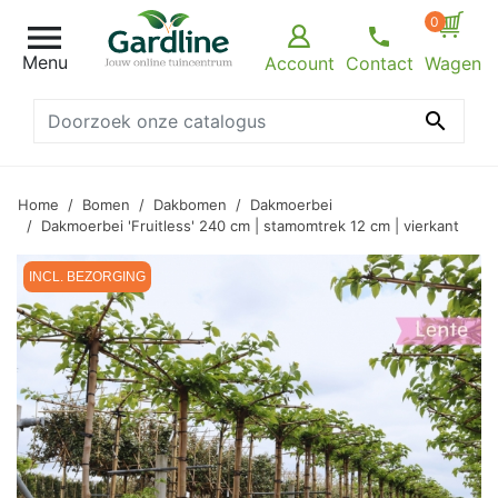
0

Menu
Account
Contact
Wagen

Home
Bomen
Dakbomen
Dakmoerbei
Dakmoerbei 'Fruitless' 240 cm | stamomtrek 12 cm | vierkant
INCL. BEZORGING