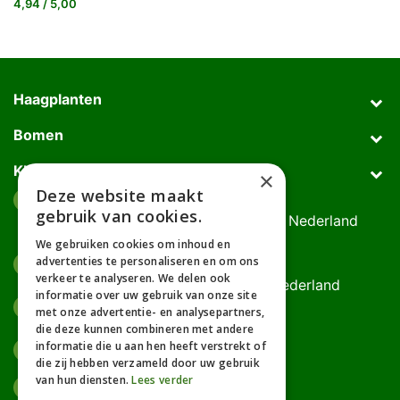
4,94 / 5,00
Haagplanten
Bomen
Klantenservice
×
Deze website maakt
Afhaaladres
place
gebruik van cookies.
Deurningerweg 50, 7623 AH Borne, Nederland
(op afspraak!)
We gebruiken cookies om inhoud en
advertenties te personaliseren en om ons
Kantooradres
place
verkeer te analyseren. We delen ook
Bornsedijk 60, 7559 PT Hengelo, Nederland
informatie over uw gebruik van onze site
085-0475588
phone
met onze advertentie- en analysepartners,
06-17314481
die deze kunnen combineren met andere
informatie die u aan hen heeft verstrekt of
info@gardline.nl
mail_outline
die zij hebben verzameld door uw gebruik
van hun diensten.
Lees verder