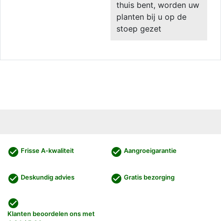
thuis bent, worden uw
planten bij u op de
stoep gezet
check_circle
check_circle
Frisse A-kwaliteit
Aangroeigarantie
check_circle
check_circle
Deskundig advies
Gratis bezorging
check_circle
Klanten beoordelen ons met