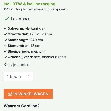
incl. BTW & incl. bezorging
15% korting bij zelf afhalen (op afspraak!)

Leverbaar
✓ Dakvorm:
vierkant dak
✓ Grootte dak:
120 x 120 cm
✓ Stamhoogte:
240 cm
✓ Stamomtrek:
12 cm
✓ Bloeiperiode:
mei, juni
✓ Groenblijvend:
nee, bladverliezend
Kies je aantal:
IN WINKELWAGEN
Waarom Gardline?