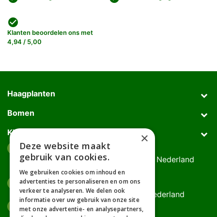
check_circle
Klanten beoordelen ons met
4,94 / 5,00
Haagplanten
Bomen
Klantenservice
×
Deze website maakt
Afhaaladres
place
gebruik van cookies.
Deurningerweg 50, 7623 AH Borne, Nederland
(op afspraak!)
We gebruiken cookies om inhoud en
advertenties te personaliseren en om ons
Kantooradres
place
verkeer te analyseren. We delen ook
Bornsedijk 60, 7559 PT Hengelo, Nederland
informatie over uw gebruik van onze site
085-0475588
phone
met onze advertentie- en analysepartners,