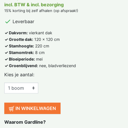
incl. BTW & incl. bezorging
15% korting bij zelf afhalen (op afspraak!)

Leverbaar
✓ Dakvorm:
vierkant dak
✓ Grootte dak:
120 x 120 cm
✓ Stamhoogte:
220 cm
✓ Stamomtrek:
8 cm
✓ Bloeiperiode:
mei
✓ Groenblijvend:
nee, bladverliezend
Kies je aantal:
IN WINKELWAGEN
Waarom Gardline?