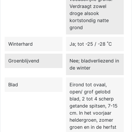
Verdraagt zowel
droge alsook
kortstondig natte
grond
Winterhard
Ja; tot -25 / -28 ˚C
Groenblijvend
Nee; bladverliezend in
de winter
Blad
Eirond tot ovaal,
open/ grof gelobd
blad, 2 tot 4 scherp
getande spitsen, 7-15
cm. In het voorjaar
heldergroen, zomer
groen en in de herfst