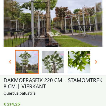


DAKMOERASEIK 220 CM | STAMOMTREK
8 CM | VIERKANT
Quercus palustris
€ 214,25