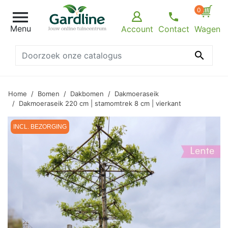
0

Menu
Account
Contact
Wagen

Home
Bomen
Dakbomen
Dakmoeraseik
Dakmoeraseik 220 cm | stamomtrek 8 cm | vierkant
INCL. BEZORGING