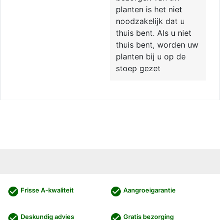
planten is het niet
noodzakelijk dat u
thuis bent. Als u niet
thuis bent, worden uw
planten bij u op de
stoep gezet
check_circle
check_circle
Frisse A-kwaliteit
Aangroeigarantie
check_circle
check_circle
Deskundig advies
Gratis bezorging